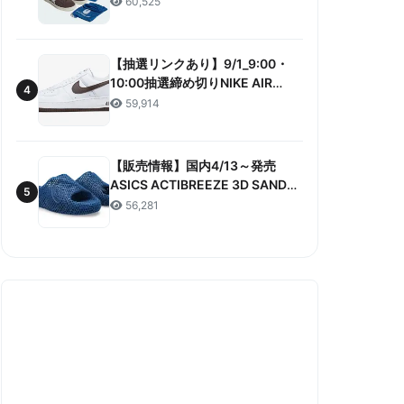
60,525
ANNIVERSARY”販売/定価/販売店
舗まとめ
【抽選リンクあり】9/1_9:00・
10:00抽選締め切りNIKE AIR
4
FORCE 1 LOW RETRO COLOR
59,914
OF THE MONTH 抽選/価格/情報
まとめ
【販売情報】国内4/13～発売
ASICS ACTIBREEZE 3D SANDAL
5
“MAKO BLUE” 販売/定価/店舗ま
56,281
とめ