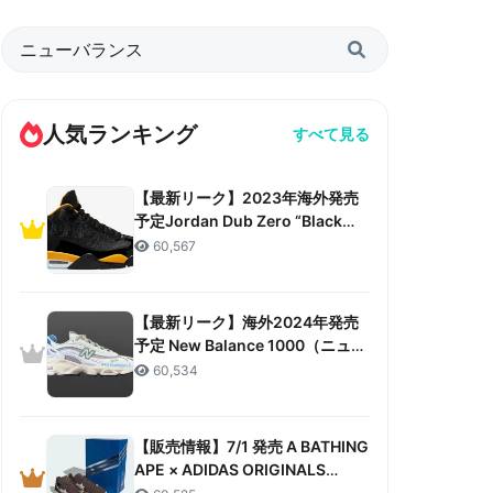
人気ランキング
すべて見る
【最新リーク】2023年海外発売
予定Jordan Dub Zero “Black
Taxi”リーク情報まとめ
60,567
【最新リーク】海外2024年発売
予定 New Balance 1000（ニュー
バランス 1000）リーク情報まと
60,534
め
【販売情報】7/1 発売 A BATHING
APE × ADIDAS ORIGINALS
CAMPUS 80S “30TH