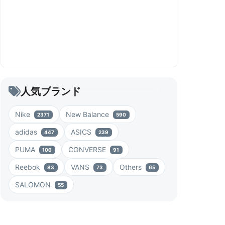
人気ブランド
Nike
New Balance
2371
590
adidas
ASICS
447
239
PUMA
CONVERSE
106
91
Reebok
VANS
Others
83
73
65
SALOMON
55