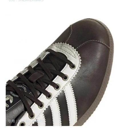
引用：
SNEAKERWARS