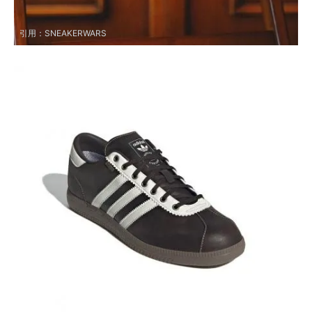
引用：
SNEAKERWARS