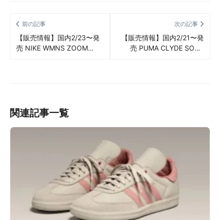
前の記事
次の記事
【販売情報】国内2/23〜発
【販売情報】国内2/21〜発
売 NIKE WMNS ZOOM
売 PUMA CLYDE SOPH
VOMERO 5 BLACK /BLUE
2COLORS（プーマ クライ
GAZE（ナイキ ウィメンズ
ド ソフ 2色） 販売/定価/店
ボメロ 5 ブラック/ブルー
舗まとめ
ゲイズ） 販売/定価/店舗ま
とめ
関連記事一覧