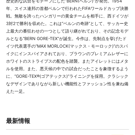
歴史的な試合をモチーフにした”BERN(ベルン)”が発売。1954
年、スイス連邦の首都ベルンで行われたFIFAワールドカップ決勝
戦。無敵を誇ったハンガリーの黄金チームを相手に、西ドイツが
3対2で勝利を収めた。これは”ベルンの奇跡”として、サッカー史
上最大の番狂わせの一つとして語り継がれており、その記念モデ
ルとなる”BERN GORE-TEX”が誕生。今作は、先制点を挙げたド
イツ代表選手の”MAX MORLOCK(マックス・モーロック)”のスパ
イクにインスパイアされており、ブラウンのプレミアムレザーに
ホワイトのストライプスの配色を踏襲。またアイレットにはメタ
ルを使用。また、悪天候の中での試合だったことを象徴するよう
に、”GORE-TEX®(ゴアテックス)”ライニングを採用。クラシック
なデザインでありながら新しい機能性とファッション性を兼ね備
えた一足。
最新情報