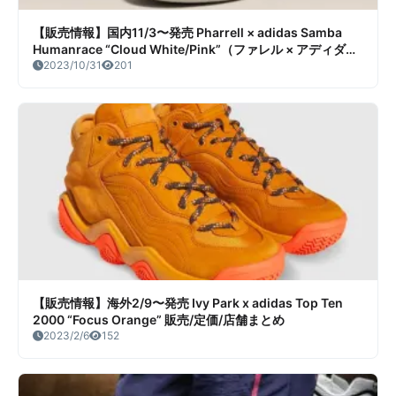
【販売情報】国内11/3〜発売 Pharrell × adidas Samba
Humanrace “Cloud White/Pink”（ファレル × アディダス
サンバ ヒューマンレース “クラウドホワイト／ピンク”） 販
2023/10/31
201
売/定価/店舗まとめ
【販売情報】海外2/9〜発売 Ivy Park x adidas Top Ten
2000 “Focus Orange” 販売/定価/店舗まとめ
2023/2/6
152