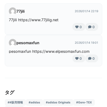
77jili
2026/01/14 22:19
77jili https://www.77jilig.net
0
0
pesomaxfun
2026/01/14 19:01
pesomaxfun https://www.elpesomaxfun.com
0
0
タグ
##販売情報
#adidas
#adidas Originals
#Gore-TEX