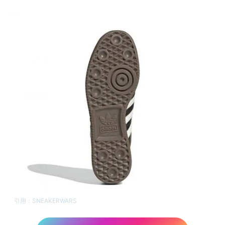
引用：
SNEAKERWARS