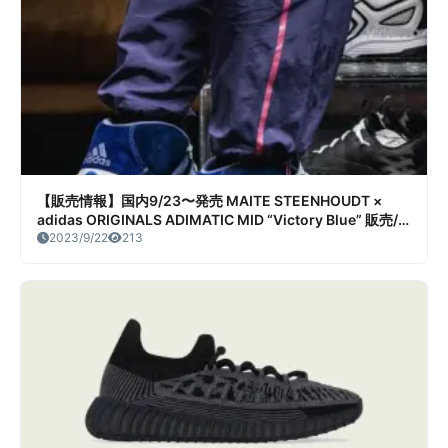
【販売情報】国内9/23〜発売 MAITE STEENHOUDT ×
adidas ORIGINALS ADIMATIC MID “Victory Blue” 販売/
定価/店舗まとめ
2023/9/22
213