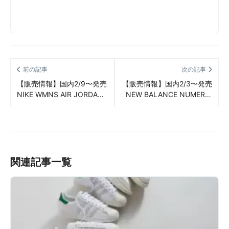
前の記事
次の記事
【販売情報】国内2/9〜発売
【販売情報】国内2/3〜発売
NIKE WMNS AIR JORDAN
NEW BALANCE NUMERIC
1 MID DISTRESSED
NM 1010 JP（ニューバラン
GREY（ナイキ ウイメンズ
ス ヌメリック NM 1010
エア ジョーダン 1 ミッド デ
JP） 販売/定価/店舗まとめ
ィストレスト グレイ） 販
売/定価/店舗まとめ
関連記事一覧