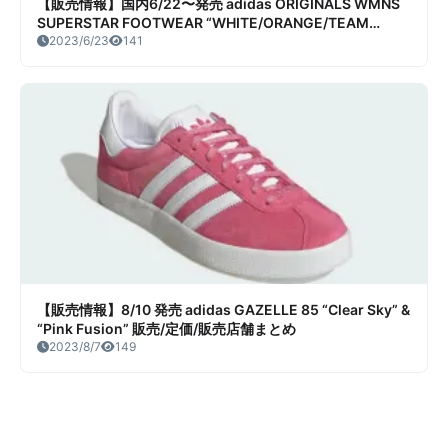
【販売情報】国内6/22〜発売 adidas ORIGINALS WMNS
SUPERSTAR FOOTWEAR “WHITE/ORANGE/TEAM
ROYAL BLUE” 販売/定価/店舗まとめ
2023/6/23
141
【販売情報】8/10 発売 adidas GAZELLE 85 “Clear Sky” &
“Pink Fusion” 販売/定価/販売店舗まとめ
2023/8/7
149