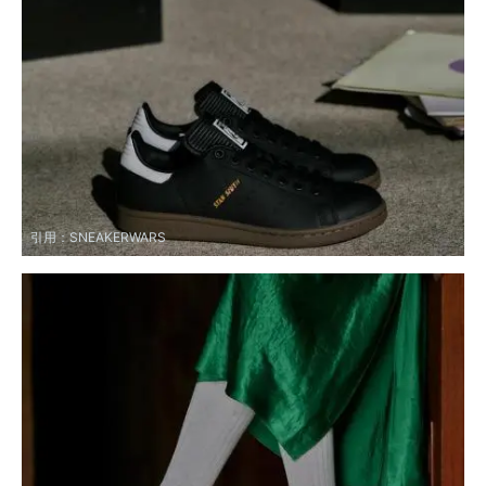
引用：
SNEAKERWARS