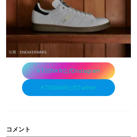
引用：
SNEAKERWARS
KTSSNKR公式Instagram
KTSSNKR公式Twitter
コメント