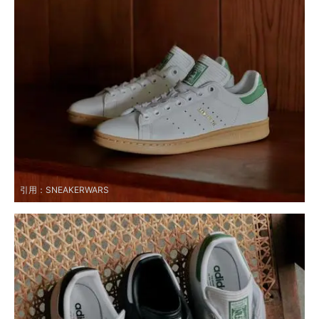
引用：
SNEAKERWARS