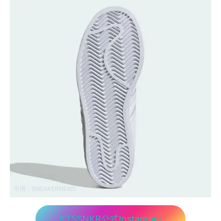
引用：
SNEAKERNEWS
KTSSNKR公式Instagram