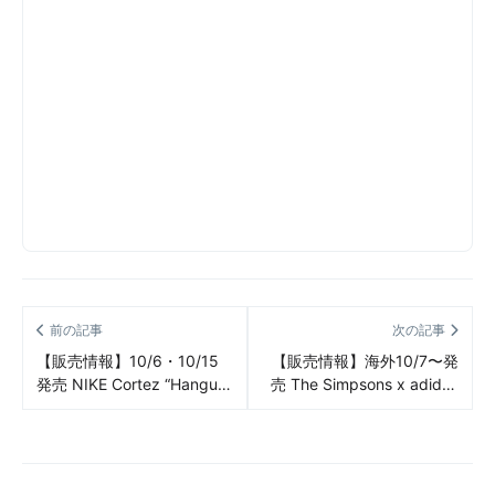
前の記事
次の記事
【販売情報】10/6・10/15
【販売情報】海外10/7〜発
発売 NIKE Cortez “Hangul
売 The Simpsons x adidas
Day” 販売/定価/店舗まとめ
Rivalry Low “Itchy” 販売/定
価/店舗まとめ