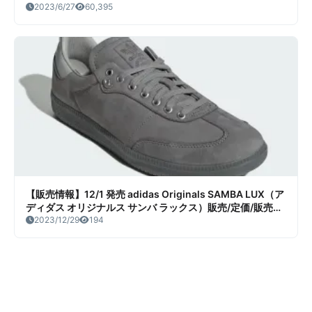
価/販売店舗まとめ
2023/6/27
60,395
【販売情報】12/1 発売 adidas Originals SAMBA LUX（ア
ディダス オリジナルス サンバ ラックス）販売/定価/販売店
舗まとめ
2023/12/29
194