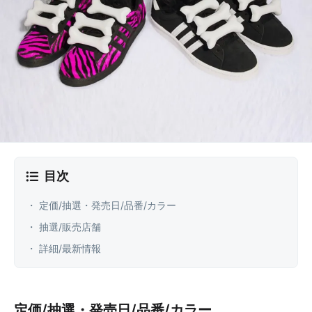
目次
・ 定価/抽選・発売日/品番/カラー
・ 抽選/販売店舗
・ 詳細/最新情報
定価/抽選・発売日/品番/カラー