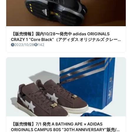
【販売情報】国内10/28〜発売中 adidas ORIGINALS
CRAZY 1 “Core Black”（アディダス オリジナルズ クレー
ジー 1 “コアブラック”） 販売/定価/店舗まとめ
2023/10/28
142
【販売情報】7/1 発売 A BATHING APE × ADIDAS
ORIGINALS CAMPUS 80S “30TH ANNIVERSARY”販売/定