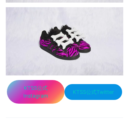
引用元：
adidas
KTSS公式
KTSS公式Twitter
Instagram