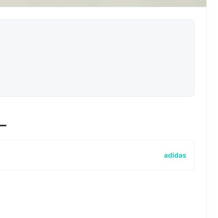
ー
adidas