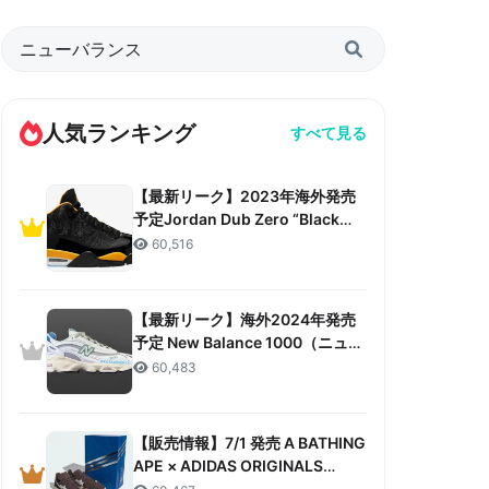
人気ランキング
すべて見る
【最新リーク】2023年海外発売
予定Jordan Dub Zero “Black
Taxi”リーク情報まとめ
60,516
【最新リーク】海外2024年発売
予定 New Balance 1000（ニュー
バランス 1000）リーク情報まと
60,483
め
【販売情報】7/1 発売 A BATHING
APE × ADIDAS ORIGINALS
CAMPUS 80S “30TH