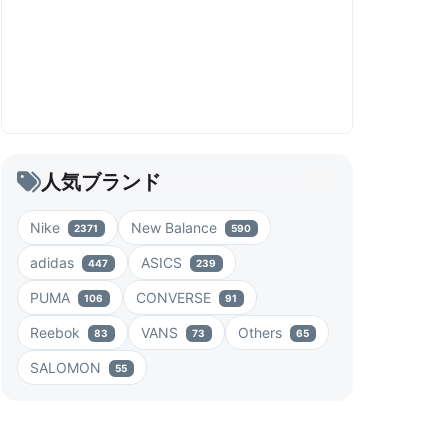
人気ブランド
Nike
New Balance
2371
590
adidas
ASICS
447
239
PUMA
CONVERSE
106
91
Reebok
VANS
Others
83
73
65
SALOMON
55