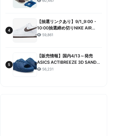
60,467
ANNIVERSARY”販売/定価/販売店
舗まとめ
【抽選リンクあり】9/1_9:00・
10:00抽選締め切りNIKE AIR
4
FORCE 1 LOW RETRO COLOR
59,861
OF THE MONTH 抽選/価格/情報
まとめ
【販売情報】国内4/13～発売
ASICS ACTIBREEZE 3D SANDAL
5
“MAKO BLUE” 販売/定価/店舗ま
56,231
とめ