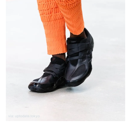
via: uptodate.tokyo