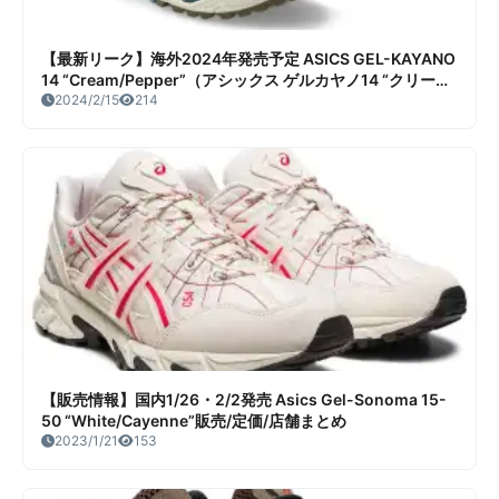
【最新リーク】海外2024年発売予定 ASICS GEL-KAYANO
14 “Cream/Pepper”（アシックス ゲルカヤノ14 “クリーム/
ペッパー”）リーク情報まとめ
2024/2/15
214
【販売情報】国内1/26・2/2発売 Asics Gel-Sonoma 15-
50 “White/Cayenne”販売/定価/店舗まとめ
2023/1/21
153