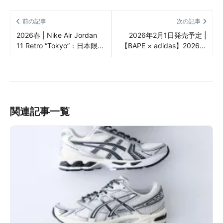
前の記事
次の記事
2026春 | Nike Air Jordan
2026年2月1日発売予定 |
11 Retro “Tokyo”：日本限定
【BAPE × adidas】2026年
で熱狂が止まらない一足
ワールドカップを祝う至高
のコレクション「World
Cup Pack」が遂にベールを
脱ぐ！
関連記事一覧