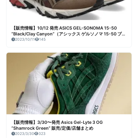
【販売情報】10/12 発売 ASICS GEL-SONOMA 15-50
“Black/Clay Canyon”（アシックス ゲルソノマ 15-50 ブラ
ック クレイキャニオン） 販売/定価/販売店舗まとめ
2023/10/11
145
【販売情報】3/30〜発売 Asics Gel-Lyte 3 OG
“Shamrock Green” 販売/定価/店舗まとめ
2023/3/30
323