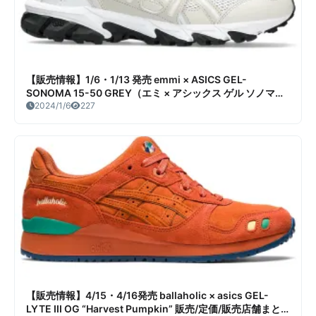
【販売情報】1/6・1/13 発売 emmi × ASICS GEL-
SONOMA 15-50 GREY（エミ × アシックス ゲル ソノマ
15-50 グレー） 販売/定価/店舗まとめ
2024/1/6
227
【販売情報】4/15・4/16発売 ballaholic × asics GEL-
LYTE III OG “Harvest Pumpkin” 販売/定価/販売店舗まと