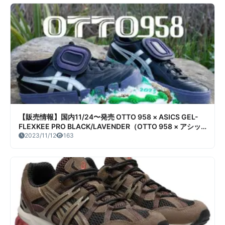
【販売情報】国内11/24〜発売 OTTO 958 × ASICS GEL-
FLEXKEE PRO BLACK/LAVENDER（OTTO 958 × アシッ
クス ゲル フレックスキー プロ ブラック/ラベンダー） 販
2023/11/12
163
売/定価/店舗まとめ