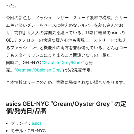
った。
今回の新色も、メッシュ、レザー、スエード素材で構成。クリー
ム色と淡いグレーをベースに控えめなシルバーを差し込んでお
り、前作より大人の雰囲気を纏っている。非常に軽量でasicsの
GELテクノロジーの快適な履き心地も実現し、ストリートで映え
るファッション性と機能性の両方を兼ね備えている。どんなコー
デもスタイリッシュにまとまること間違いなしの一足だ。
同時に、GEL-NYC
“Graphite Grey/Black
“も発
売。”
Oatmeal/Obsidian Grey
“は6/2発売予定。
＊本情報はリークのため、実際に発売されない場合があります。
asics GEL-NYC “Cream/Oyster Grey” の定
価/発売日/品番
ブランド：
asics
モデル：GEL-NYC