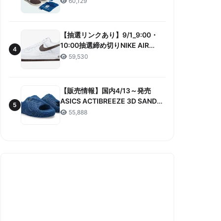
60,129
ANNIVERSARY”販売/定価/販売店
舗まとめ
【抽選リンクあり】9/1_9:00・
10:00抽選締め切りNIKE AIR
4
FORCE 1 LOW RETRO COLOR
59,530
OF THE MONTH 抽選/価格/情報
まとめ
【販売情報】国内4/13～発売
ASICS ACTIBREEZE 3D SANDAL
5
“MAKO BLUE” 販売/定価/店舗ま
55,888
とめ