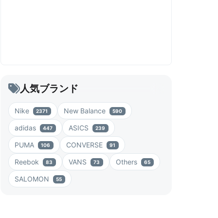
人気ブランド
Nike
New Balance
2371
590
adidas
ASICS
447
239
PUMA
CONVERSE
106
91
Reebok
VANS
Others
83
73
65
SALOMON
55