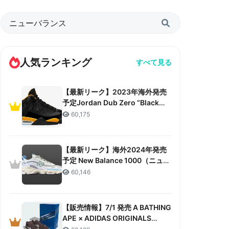
人気ランキング
すべて見る
【最新リーク】2023年海外発売
予定Jordan Dub Zero “Black
Taxi”リーク情報まとめ
60,175
【最新リーク】海外2024年発売
予定 New Balance 1000（ニュー
バランス 1000）リーク情報まと
60,146
め
【販売情報】7/1 発売 A BATHING
APE × ADIDAS ORIGINALS
CAMPUS 80S “30TH