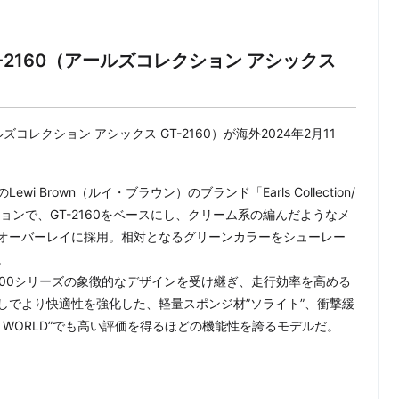
SICS GT-2160（アールズコレクション アシックス
ルズコレクション アシックス GT-2160）が海外2024年2月11
Brown（ルイ・ブラウン）のブランド「Earls Collection/
ョンで、GT-2160をベースにし、クリーム系の編んだようなメ
オーバーレイに採用。相対となるグリーンカラーをシューレー
。
GT-2000シリーズの象徴的なデザインを受け継ぎ、走行効率を高める
しでより快適性を強化した、軽量スポンジ材”ソライト”、衝撃緩
’S WORLD”でも高い評価を得るほどの機能性を誇るモデルだ。