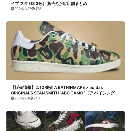
イプ スタ OS 3色） 販売/定価/店舗まとめ
2024/1/27
178
【販売情報】2/10 発売 A BATHING APE × adidas
ORIGINALS STAN SMITH “ABC CAMO”（ア ベイシング エ
イプ × アディダス オリジナルス スタンスミス “ABC カ
2024/2/1
246
モ”） 販売/定価/販売店舗まとめ