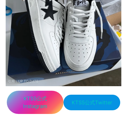
引用：
UP TO DATE
KTSS公式
KTSS公式Twitter
Instagram