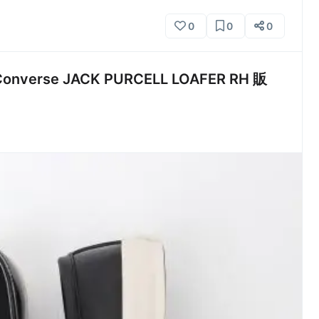
0
0
0
rse JACK PURCELL LOAFER RH 販