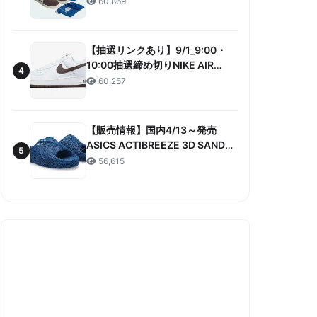
60,869
ANNIVERSARY”販売/定価/販売店
舗まとめ
【抽選リンクあり】9/1_9:00・
10:00抽選締め切りNIKE AIR
4
FORCE 1 LOW RETRO COLOR
60,257
OF THE MONTH 抽選/価格/情報
まとめ
【販売情報】国内4/13～発売
ASICS ACTIBREEZE 3D SANDAL
5
“MAKO BLUE” 販売/定価/店舗ま
56,615
とめ