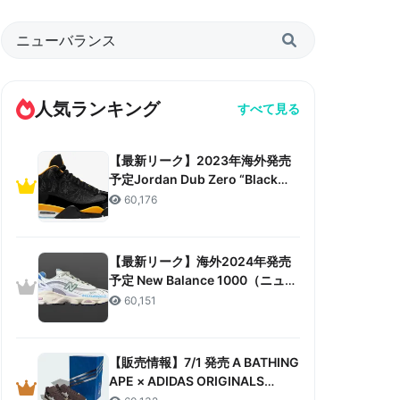
人気ランキング
すべて見る
【最新リーク】2023年海外発売
予定Jordan Dub Zero “Black
Taxi”リーク情報まとめ
60,176
【最新リーク】海外2024年発売
予定 New Balance 1000（ニュー
バランス 1000）リーク情報まと
60,151
め
【販売情報】7/1 発売 A BATHING
APE × ADIDAS ORIGINALS
CAMPUS 80S “30TH