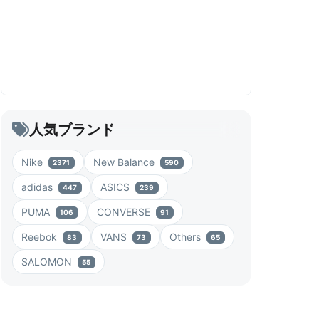
人気ブランド
Nike
New Balance
2371
590
adidas
ASICS
447
239
PUMA
CONVERSE
106
91
Reebok
VANS
Others
83
73
65
SALOMON
55