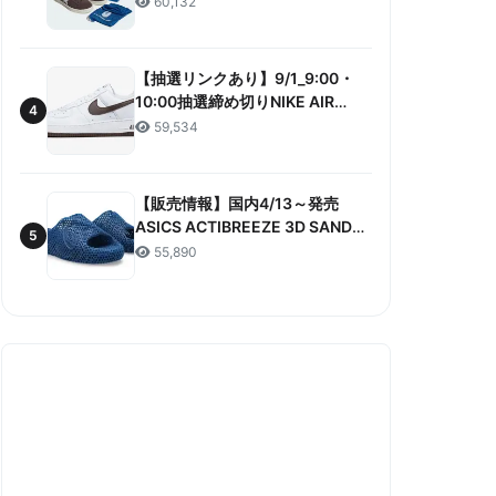
60,132
ANNIVERSARY”販売/定価/販売店
舗まとめ
【抽選リンクあり】9/1_9:00・
10:00抽選締め切りNIKE AIR
4
FORCE 1 LOW RETRO COLOR
59,534
OF THE MONTH 抽選/価格/情報
まとめ
【販売情報】国内4/13～発売
ASICS ACTIBREEZE 3D SANDAL
5
“MAKO BLUE” 販売/定価/店舗ま
55,890
とめ