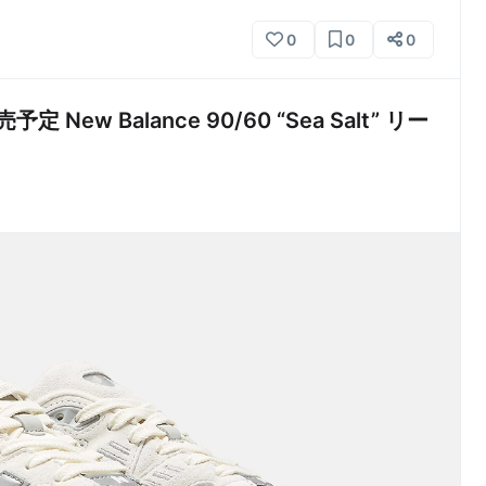
0
0
0
New Balance 90/60 “Sea Salt” リー