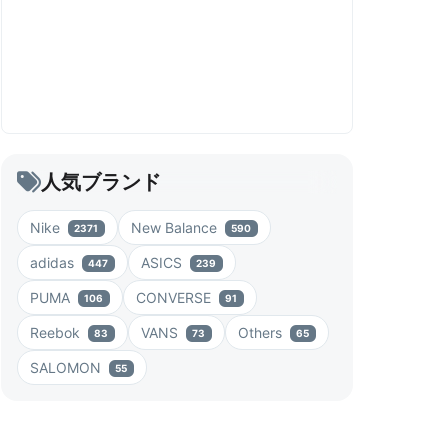
人気ブランド
Nike
New Balance
2371
590
adidas
ASICS
447
239
PUMA
CONVERSE
106
91
Reebok
VANS
Others
83
73
65
SALOMON
55