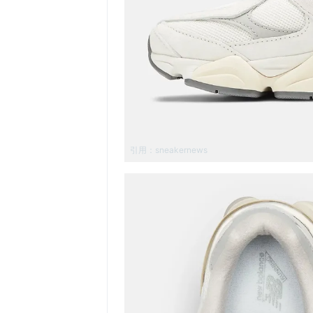
引用：
sneakernews