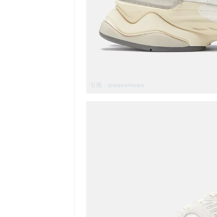
引用：
sneakernews