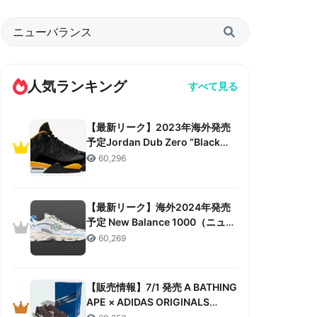
人気ランキング
すべて見る
【最新リーク】2023年海外発売
予定Jordan Dub Zero “Black
Taxi”リーク情報まとめ
60,296
【最新リーク】海外2024年発売
予定 New Balance 1000（ニュー
バランス 1000）リーク情報まと
60,269
め
【販売情報】7/1 発売 A BATHING
APE × ADIDAS ORIGINALS
CAMPUS 80S “30TH