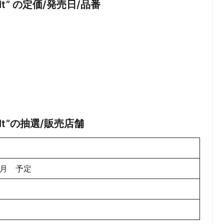
 Salt” の定価/発売日/品番
 Salt”の抽選/販売店舗
1月 予定
未定