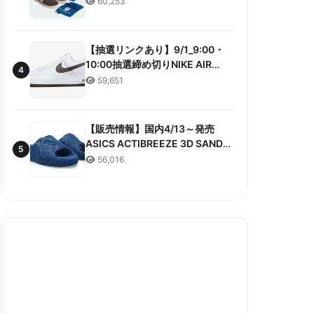
60,253
ANNIVERSARY”販売/定価/販売店
舗まとめ
【抽選リンクあり】9/1_9:00・
10:00抽選締め切りNIKE AIR
4
FORCE 1 LOW RETRO COLOR
59,651
OF THE MONTH 抽選/価格/情報
まとめ
【販売情報】国内4/13～発売
ASICS ACTIBREEZE 3D SANDAL
5
“MAKO BLUE” 販売/定価/店舗ま
56,016
とめ