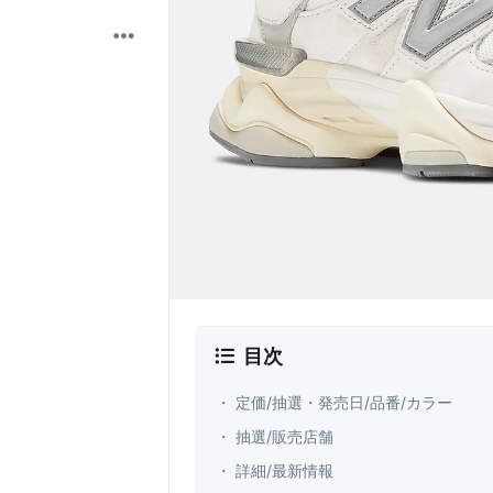
目次
・ 定価/抽選・発売日/品番/カラー
・ 抽選/販売店舗
・ 詳細/最新情報