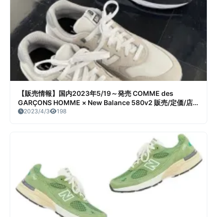
ウ デザイン コ
レクティブ ス
ケート ミッド
リイシュー 83
MG 2色） 販
売/定価/店舗ま
とめ
【販売情報】国内2023年5/19～発売 COMME des
GARÇONS HOMME × New Balance 580v2 販売/定価/店
舗まとめ
2023/4/3
198