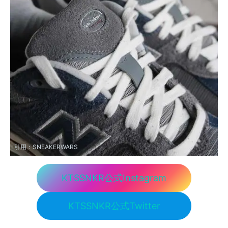
引用：
SNEAKERWARS
KTSSNKR公式Instagram
KTSSNKR公式Twitter