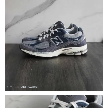
引用：
SNEAKERWARS