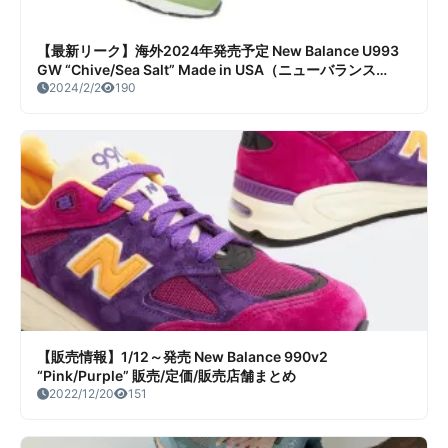
【最新リーク】海外2024年発売予定 New Balance U993
GW “Chive/Sea Salt” Made in USA（ニューバランス
U993 GW “チャイブ/シーソルト” メイドインUSA）リーク
2024/2/2
190
情報まとめ
【販売情報】1/12～発売 New Balance 990v2
“Pink/Purple” 販売/定価/販売店舗まとめ
2022/12/20
151