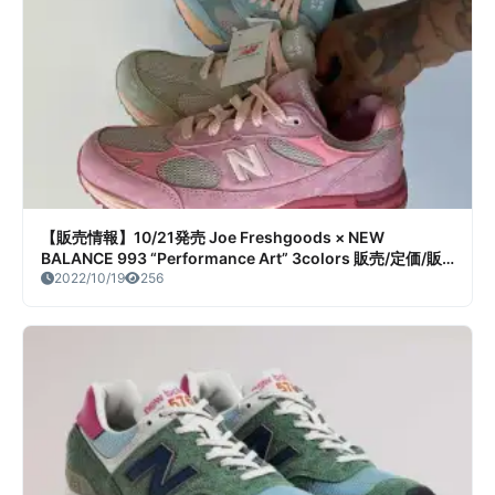
【販売情報】10/21発売 Joe Freshgoods × NEW
BALANCE 993 “Performance Art” 3colors 販売/定価/販
売店舗まとめ
2022/10/19
256