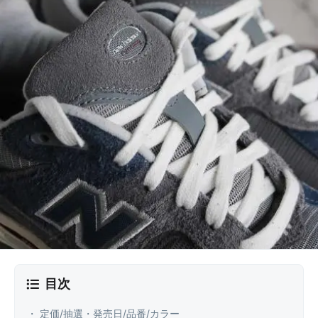
目次
・ 定価/抽選・発売日/品番/カラー