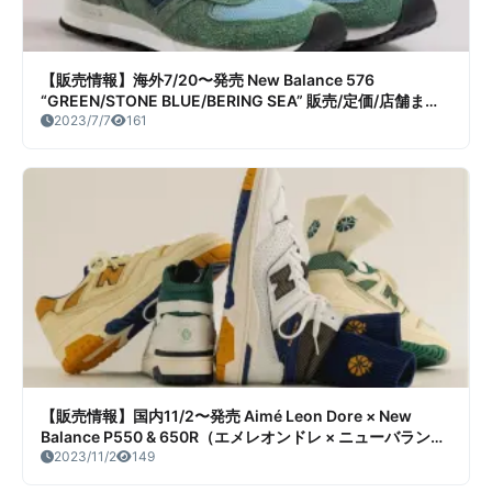
【販売情報】海外7/20〜発売 New Balance 576
“GREEN/STONE BLUE/BERING SEA” 販売/定価/店舗まと
め
2023/7/7
161
【販売情報】国内11/2〜発売 Aimé Leon Dore × New
Balance P550 & 650R（エメレオンドレ × ニューバランス
P550 & 650R） 販売/定価/店舗まとめ
2023/11/2
149