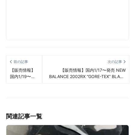
前の記事
次の記事
【販売情報】
【販売情報】国内1/17〜発売 NEW
国内1/19〜発
BALANCE 2002RX “GORE-TEX” BLACK
売 vans
COFFEE/SANDSTONE/STONEWARE（ニ
TOKYO
ューバランス 2002RX “ゴアテックス１”
DESIGN
ブラック コーヒー/サンドストーン/スト
COLLECTIVE
ーンウェア） 販売/定価/店舗まとめ
SK8-MID
REISSUE 83
関連記事一覧
MG
2COLORS（バ
ンズ トウキョ