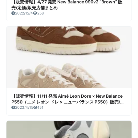
【販売情報】4/27 発売 New Balance 990v2 “Brown” 販
売/定価/販売店舗まとめ
2022/12/4
258
【販売情報】11/11 発売 Aimé Leon Dore × New Balance
P550（エメ レオン ドレ × ニューバランス P550）販売/定
価/販売店舗まとめ
2023/4/15
151