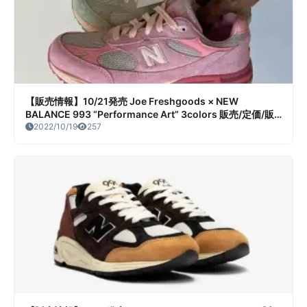
【販売情報】10/21発売 Joe Freshgoods × NEW
BALANCE 993 “Performance Art” 3colors 販売/定価/販
売店舗まとめ
2022/10/19
257