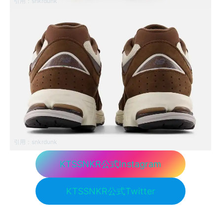
引用：
snkrdunk
引用：
snkrdunk
KTSSNKR公式Instagram
KTSSNKR公式Twitter