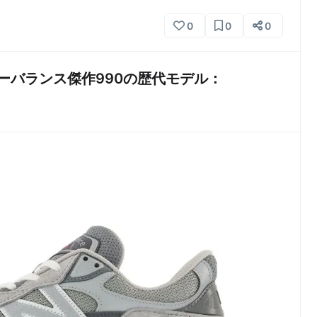
0
0
0
ーバランス傑作990の歴代モデル：