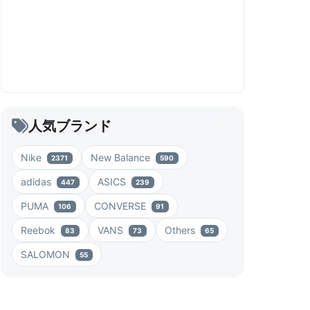
人気ブランド
Nike
New Balance
2371
590
adidas
ASICS
447
239
PUMA
CONVERSE
106
91
Reebok
VANS
Others
83
73
65
SALOMON
55