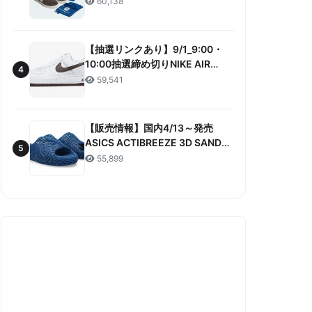
60,138
ANNIVERSARY”販売/定価/販売店
舗まとめ
【抽選リンクあり】9/1_9:00・
10:00抽選締め切りNIKE AIR
4
FORCE 1 LOW RETRO COLOR
59,541
OF THE MONTH 抽選/価格/情報
まとめ
【販売情報】国内4/13～発売
ASICS ACTIBREEZE 3D SANDAL
5
“MAKO BLUE” 販売/定価/店舗ま
55,899
とめ