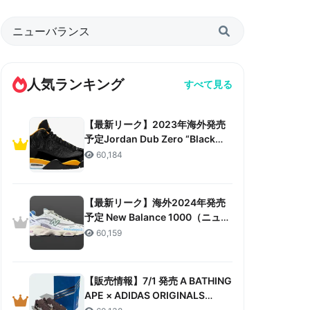
人気ランキング
すべて見る
【最新リーク】2023年海外発売
予定Jordan Dub Zero “Black
Taxi”リーク情報まとめ
60,184
【最新リーク】海外2024年発売
予定 New Balance 1000（ニュー
バランス 1000）リーク情報まと
60,159
め
【販売情報】7/1 発売 A BATHING
APE × ADIDAS ORIGINALS
CAMPUS 80S “30TH