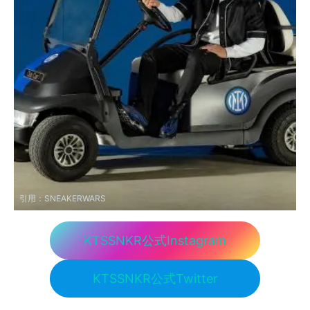
引用：
SNEAKERWARS
KTSSNKR公式Instagram
KTSSNKR公式Twitter