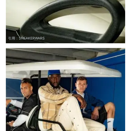
引用：
SNEAKERWARS