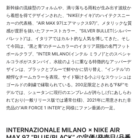
新幹線の流線型のフォルムや、滴り落ちる雨粒が生み出す波紋か
ら着想を得てデザインされた、”NIKE(ナイキ)”のハイテクスニー
カーの代表格、”AIR MAX 97(エアマックス97)”。メタリックな質
感が度肝を抜いたファーストカラー、”SILVER BULLET(シルバー
バレット)”は、イタリアではカルト的な人気を博してきた。そし
て今回は、”黒と青”のチームカラーのイタリア屈指の名門フット
ボールクラブ、”INTER MILANO(インテル ミラノ)”とのスペシャ
ルコラボがスタンバイ。水紋のように重なる特徴的なアッパーデ
ザインは、ブラックとブルーで鮮やかに切り替え、”インテル”の
精悍なチームカラーを表現。サイド駆ける小ぶりなスウッシュは
ゴールドの刺繍で縁取られている。200足限定とされる”F&F”モ
デルでは、シュータンに現行のエンブレムが誇らしげにあしらわ
れており(一般リリース版では通常仕様)、2021年に用意された非
売品の”AIR FORCE 1 INTER”と同様にファン垂涎の一足。
INTERNAZIONALE MILANO × NIKE AIR
MAX 97 “BLUE/BLACK” の定価/発売日/品番