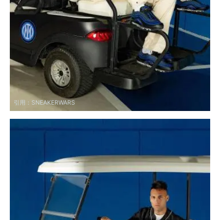
引用：
SNEAKERWARS