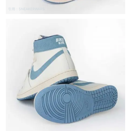
引用：
SNEAKERWARS