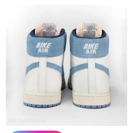
引用：
SNEAKERWARS