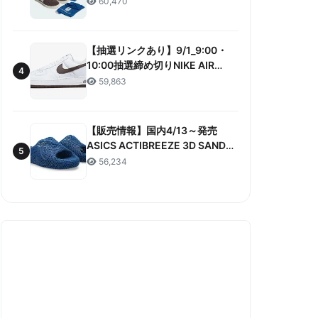
60,470
ANNIVERSARY”販売/定価/販売店
舗まとめ
【抽選リンクあり】9/1_9:00・
10:00抽選締め切りNIKE AIR
4
FORCE 1 LOW RETRO COLOR
59,863
OF THE MONTH 抽選/価格/情報
まとめ
【販売情報】国内4/13～発売
ASICS ACTIBREEZE 3D SANDAL
5
“MAKO BLUE” 販売/定価/店舗ま
56,234
とめ