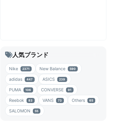
人気ブランド
Nike
New Balance
2371
590
adidas
ASICS
447
239
PUMA
CONVERSE
106
91
Reebok
VANS
Others
83
73
65
SALOMON
55