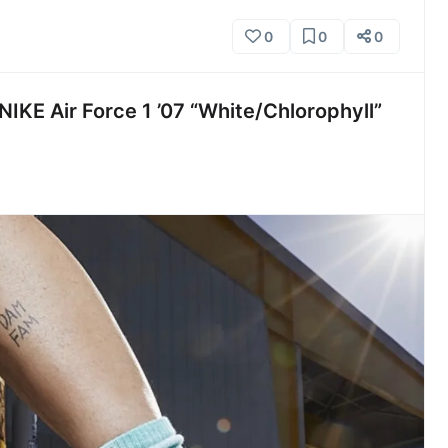
0
0
0
r Force 1 ’07 “White/Chlorophyll”