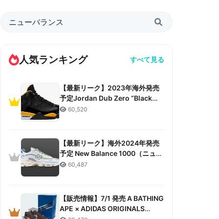
人気ランキング
すべて見る
【最新リーク】2023年海外発売
予定Jordan Dub Zero “Black
Taxi”リーク情報まとめ
60,520
【最新リーク】海外2024年発売
予定 New Balance 1000（ニュー
バランス 1000）リーク情報まと
60,487
め
【販売情報】7/1 発売 A BATHING
APE × ADIDAS ORIGINALS
CAMPUS 80S “30TH