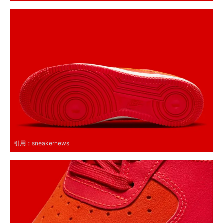
引用：
sneakernews