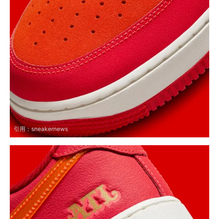
引用：
sneakernews