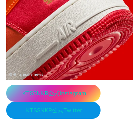
引用：
sneakernews
KTSSNKR公式Instagram
KTSSNKR公式Twitter