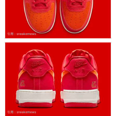
引用：
sneakernews
引用：
sneakernews