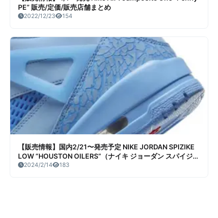
PE” 販売/定価/販売店舗まとめ
2022/12/23
154
【販売情報】国内2/21〜発売予定 NIKE JORDAN SPIZIKE
LOW “HOUSTON OILERS”（ナイキ ジョーダン スパイジー
ク “ヒューストン オイラーズ”） 販売/定価/店舗まとめ
2024/2/14
183