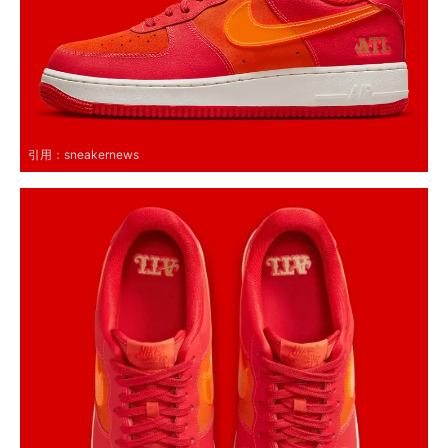
引用：
sneakernews