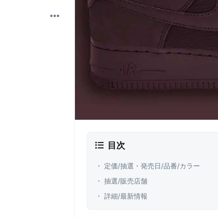
目次
・ 定価/抽選・発売日/品番/カラー
・ 抽選/販売店舗
・ 詳細/最新情報