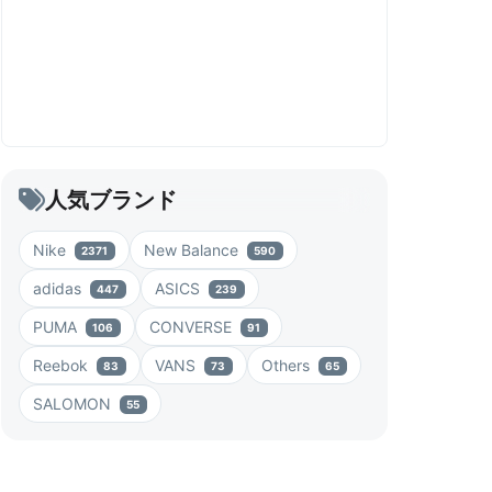
人気ブランド
Nike
New Balance
2371
590
adidas
ASICS
447
239
PUMA
CONVERSE
106
91
Reebok
VANS
Others
83
73
65
SALOMON
55