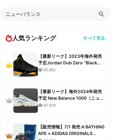
人気ランキング
すべて見る
【最新リーク】2023年海外発売
予定Jordan Dub Zero “Black
Taxi”リーク情報まとめ
60,665
【最新リーク】海外2024年発売
予定 New Balance 1000（ニュー
バランス 1000）リーク情報まと
60,629
め
【販売情報】7/1 発売 A BATHING
APE × ADIDAS ORIGINALS
CAMPUS 80S “30TH