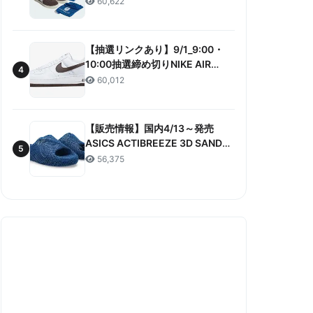
60,622
ANNIVERSARY”販売/定価/販売店
舗まとめ
【抽選リンクあり】9/1_9:00・
10:00抽選締め切りNIKE AIR
4
FORCE 1 LOW RETRO COLOR
60,012
OF THE MONTH 抽選/価格/情報
まとめ
【販売情報】国内4/13～発売
ASICS ACTIBREEZE 3D SANDAL
5
“MAKO BLUE” 販売/定価/店舗ま
56,375
とめ