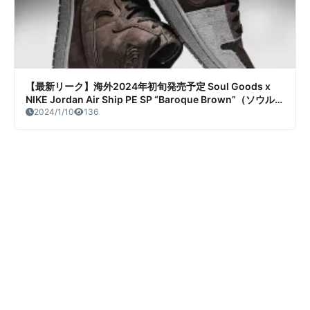
【最新リーク】海外2024年初旬発売予定 Soul Goods x
NIKE Jordan Air Ship PE SP “Baroque Brown”（ソウルグ
ッズ ナイキ ジョーダン エア シップ バロックブラウン）リ
2024/1/10
136
ーク情報まとめ