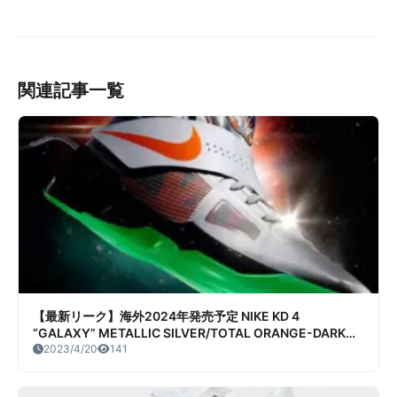
ペニー2 アトランティック
ク情報まとめ
ブルー）販売/定価/販売店舗
まとめ
関連記事一覧
【最新リーク】海外2024年発売予定 NIKE KD 4
“GALAXY” METALLIC SILVER/TOTAL ORANGE-DARK
GREY リーク情報まとめ
2023/4/20
141