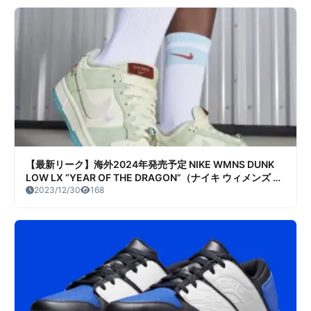
【最新リーク】海外2024年発売予定 NIKE WMNS DUNK
LOW LX “YEAR OF THE DRAGON”（ナイキ ウィメンズ ダ
ンク ロー LX “イヤー・オブ・ザ・ドラゴン”） リーク情報
2023/12/30
168
まとめ