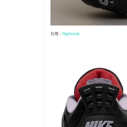
引用：
flightclub