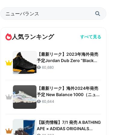
人気ランキング
すべて見る
【最新リーク】2023年海外発売
予定Jordan Dub Zero “Black
Taxi”リーク情報まとめ
60,680
【最新リーク】海外2024年発売
予定 New Balance 1000（ニュー
バランス 1000）リーク情報まと
60,644
め
【販売情報】7/1 発売 A BATHING
APE × ADIDAS ORIGINALS
CAMPUS 80S “30TH