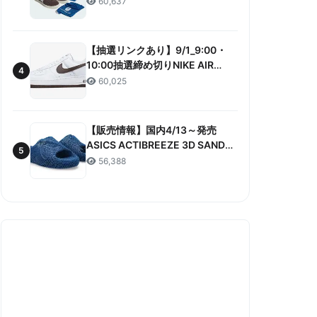
60,637
ANNIVERSARY”販売/定価/販売店
舗まとめ
【抽選リンクあり】9/1_9:00・
10:00抽選締め切りNIKE AIR
4
FORCE 1 LOW RETRO COLOR
60,025
OF THE MONTH 抽選/価格/情報
まとめ
【販売情報】国内4/13～発売
ASICS ACTIBREEZE 3D SANDAL
5
“MAKO BLUE” 販売/定価/店舗ま
56,388
とめ