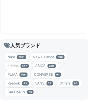
人気ブランド
Nike
New Balance
2371
590
adidas
ASICS
447
239
PUMA
CONVERSE
106
91
Reebok
VANS
Others
83
73
65
SALOMON
55