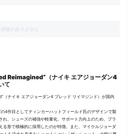
情報がありません
o “Bred Reimagined”（ナイキ エアジョーダン4
いて
imagined”（ナイキ エアジョーダン4 ブレッド リイマジンド）が国内
danシリーズの4作目としてティンカーハットフィールド氏のデザインで製
され、シューズの補強や軽量化、サポート力向上のため、プラ
える形で積極的に採用したのが特徴。また、マイケルジョーダ
ービートを決めた有名なシュートシーン「ザ・ショット」の時に履