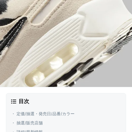
目次
・ 定価/抽選・発売日/品番/カラー
・ 抽選/販売店舗
・ 詳細/最新情報