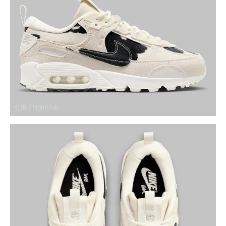
引用：
flightclub