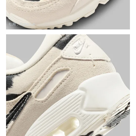
引用：
flightclub