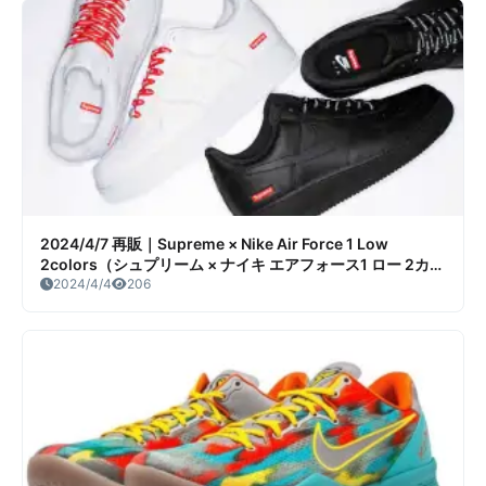
2024/4/7 再販｜Supreme × Nike Air Force 1 Low
2colors（シュプリーム × ナイキ エアフォース1 ロー 2カラ
ー）販売/定価/店舗情報
2024/4/4
206