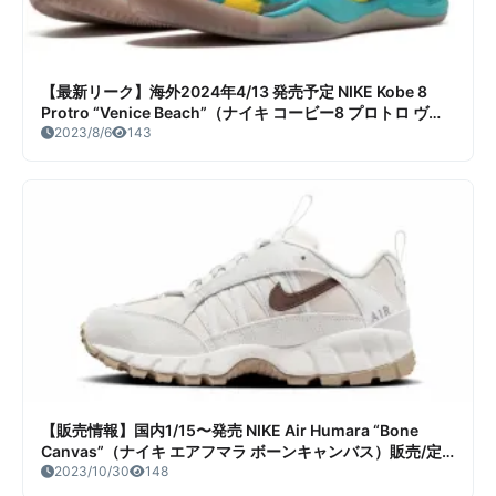
【最新リーク】海外2024年4/13 発売予定 NIKE Kobe 8
Protro “Venice Beach”（ナイキ コービー8 プロトロ ヴェ
ニスビーチ）リーク情報まとめ
2023/8/6
143
【販売情報】国内1/15〜発売 NIKE Air Humara “Bone
Canvas”（ナイキ エアフマラ ボーンキャンバス）販売/定
価/店舗まとめ
2023/10/30
148