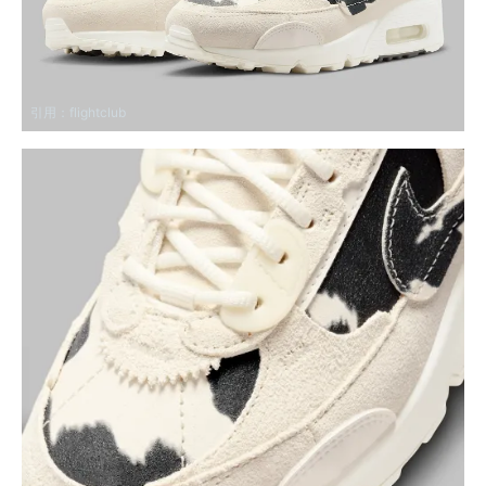
引用：
flightclub