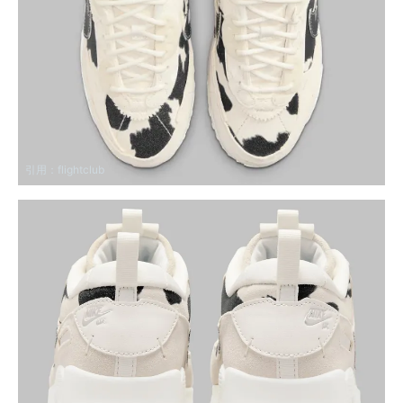
引用：
flightclub