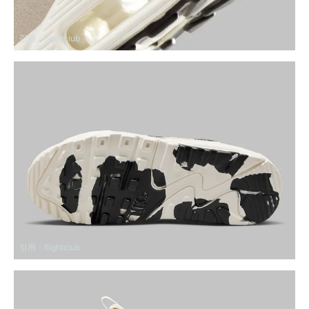
引用：
flightclub
引用：
flightclub