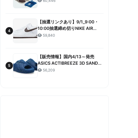
60,446
ANNIVERSARY”販売/定価/販売店
舗まとめ
【抽選リンクあり】9/1_9:00・
10:00抽選締め切りNIKE AIR
4
FORCE 1 LOW RETRO COLOR
59,840
OF THE MONTH 抽選/価格/情報
まとめ
【販売情報】国内4/13～発売
ASICS ACTIBREEZE 3D SANDAL
5
“MAKO BLUE” 販売/定価/店舗ま
56,209
とめ