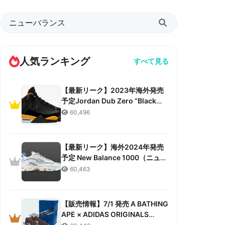
人気ランキング
すべて見る
【最新リーク】2023年海外発売
予定Jordan Dub Zero “Black
Taxi”リーク情報まとめ
60,496
【最新リーク】海外2024年発売
予定 New Balance 1000（ニュー
バランス 1000）リーク情報まと
60,463
め
【販売情報】7/1 発売 A BATHING
APE × ADIDAS ORIGINALS
CAMPUS 80S “30TH