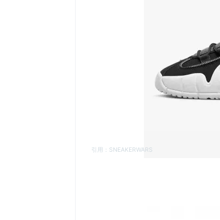
引用：
SNEAKERWARS