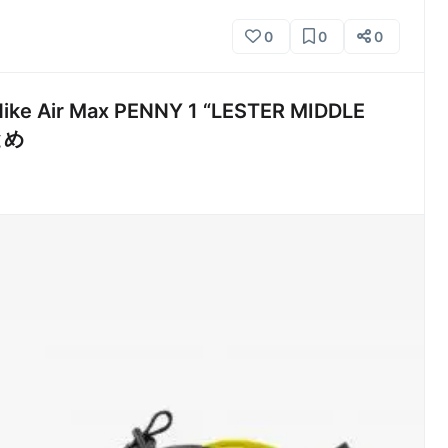
0
0
0
ir Max PENNY 1 “LESTER MIDDLE
とめ