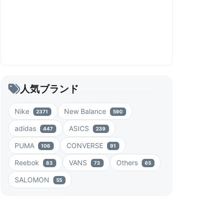
人気ブランド
Nike
New Balance
2371
590
adidas
ASICS
447
239
PUMA
CONVERSE
106
91
Reebok
VANS
Others
83
73
65
SALOMON
55