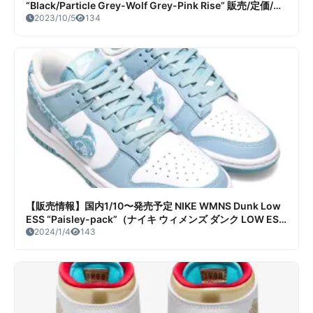
“Black/Particle Grey-Wolf Grey-Pink Rise” 販売/定価/店
舗まとめ
2023/10/5
134
【販売情報】国内1/10〜発売予定 NIKE WMNS Dunk Low
ESS “Paisley-pack”（ナイキ ウィメンズ ダンク LOW ESS
“ペイズリー パック”） 販売/定価/店舗まとめ
2024/1/4
143