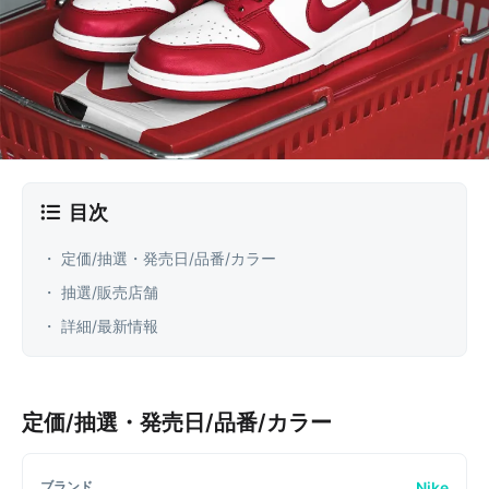
目次
・ 定価/抽選・発売日/品番/カラー
・ 抽選/販売店舗
・ 詳細/最新情報
定価/抽選・発売日/品番/カラー
Nike
ブランド