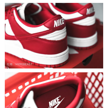
引用：
HYPEBEAST