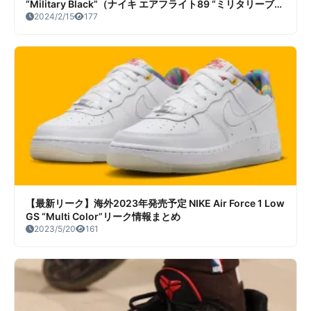
“Military Black”（ナイキ エアフライト89 “ミリタリーブラ
ック”）リーク情報まとめ
2024/2/15
177
【最新リーク】海外2023年発売予定 NIKE Air Force 1 Low
GS “Multi Color”リーク情報まとめ
2023/5/20
161