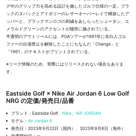
グ中のグリップ力を高める設計を施したゴルフ仕様の一足。ブラ
ックのヌバックとアイボリーのレザーオーバーレイで構築したア
ッパーと、ブラックマンロゴの刺繍をあしらったシュータン、エ
メラルドグリーンのアクセントが随所に施されている。
半透明のアウトソールには、PGAツアーが1961年に非白人ゴル
ファーの出場禁止を解除したことにちなんだ「Change」と
「1961」のテキストがプリントされている。
※リーク情報のため、実際にはリリースされない場合もありま
す。
Eastside Golf × Nike Air Jordan 6 Low Golf
NRG の定価/発売日/品番
ブランド：Eastside Golf、
Nike
、
AIR JORDAN
モデル：
Air Jordan 6
発売日：2023年9月22日（国内）、2023年9月8日（海外）
抽選開始日：ー