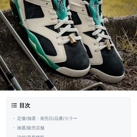
目次
・ 定価/抽選・発売日/品番/カラー
・ 抽選/販売店舗