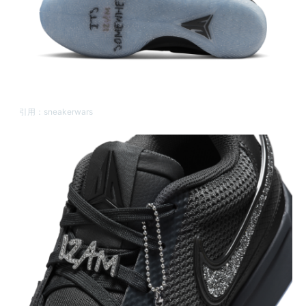
引用：
sneakerwars