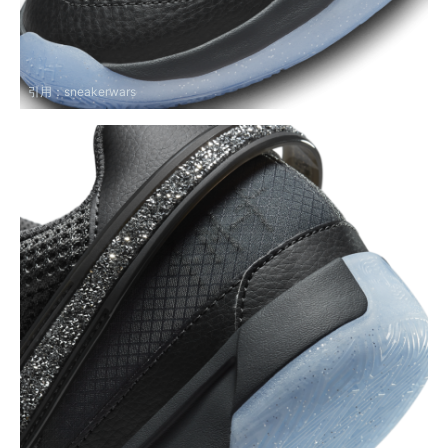
引用：
sneakerwars