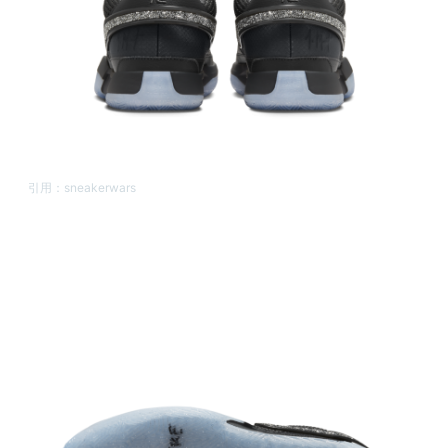
引用：
sneakerwars