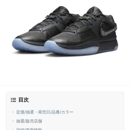
目次
・ 定価/抽選・発売日/品番/カラー
・ 抽選/販売店舗
・ 詳細/最新情報