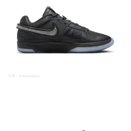
引用：
sneakerwars