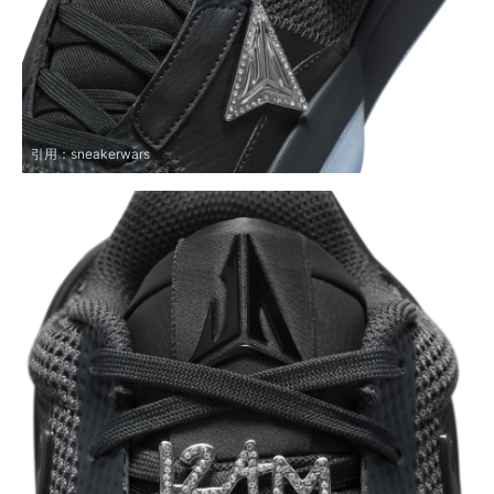
引用：
sneakerwars