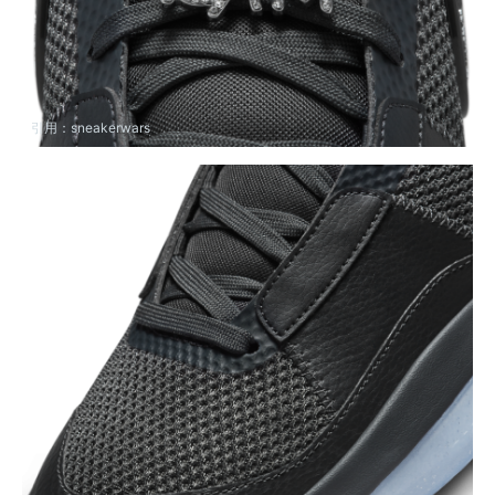
引用：
sneakerwars