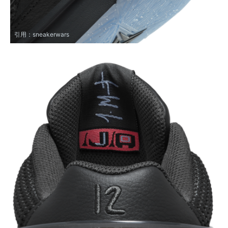
引用：
sneakerwars