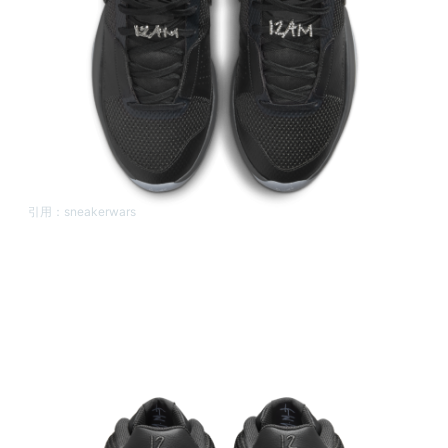
引用：
sneakerwars