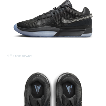
引用：
sneakerwars