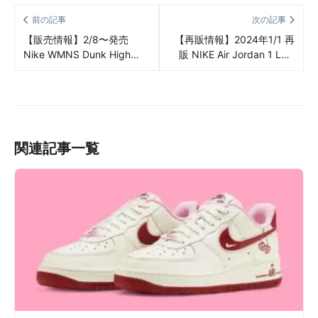
前の記事
次の記事
【販売情報】2/8〜発売
【再販情報】2024年1/1 再
Nike WMNS Dunk High
販 NIKE Air Jordan 1 Low
“Vachetta Tan” 販売/定価/
‘85 “Neutral Grey”（ナイキ
店舗まとめ
エア ジョーダン 1 LOW ’85
ニュートラル グレー）販売/
定価/販売店舗まとめ
関連記事一覧