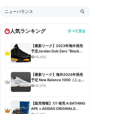
人気ランキング
すべて見る
【最新リーク】2023年海外発売
予定Jordan Dub Zero “Black
Taxi”リーク情報まとめ
60,405
【最新リーク】海外2024年発売
予定 New Balance 1000（ニュー
バランス 1000）リーク情報まと
60,379
め
【販売情報】7/1 発売 A BATHING
APE × ADIDAS ORIGINALS
CAMPUS 80S “30TH