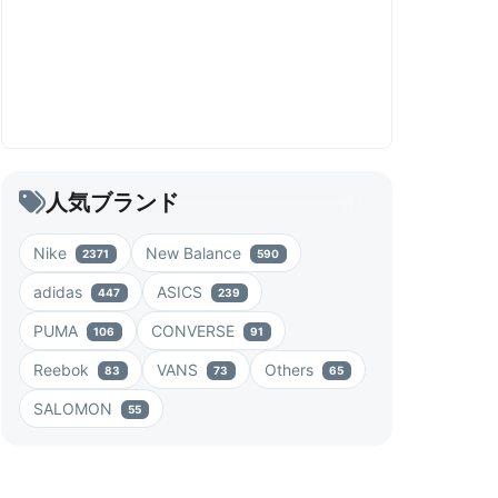
人気ブランド
Nike
New Balance
2371
590
adidas
ASICS
447
239
PUMA
CONVERSE
106
91
Reebok
VANS
Others
83
73
65
SALOMON
55