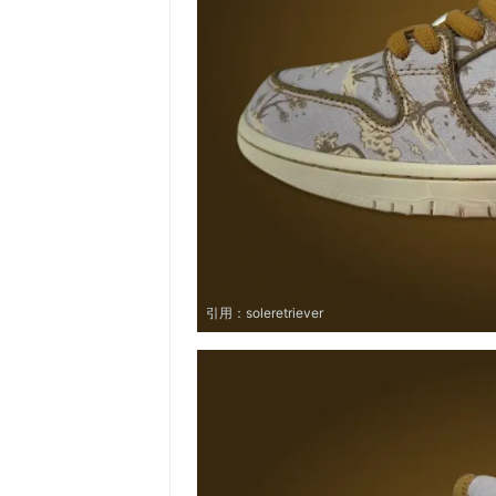
引用：
soleretriever