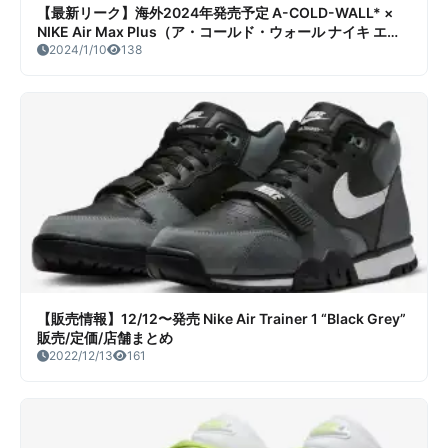
【最新リーク】海外2024年発売予定 A-COLD-WALL* ×
NIKE Air Max Plus（ア・コールド・ウォール ナイキ エア
マックス プラス）リーク情報まとめ
2024/1/10
138
【販売情報】12/12〜発売 Nike Air Trainer 1 “Black Grey”
販売/定価/店舗まとめ
2022/12/13
161