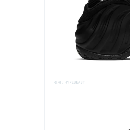
引用：
HYPEBEAST