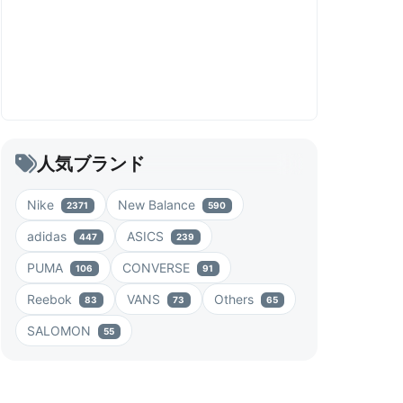
人気ブランド
Nike
New Balance
2371
590
adidas
ASICS
447
239
PUMA
CONVERSE
106
91
Reebok
VANS
Others
83
73
65
SALOMON
55