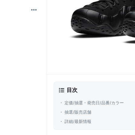
目次
・ 定価/抽選・発売日/品番/カラー
・ 抽選/販売店舗
・ 詳細/最新情報