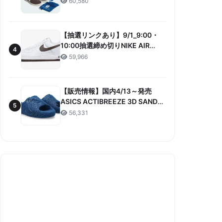
60,580
ANNIVERSARY”販売/定価/販売店
舗まとめ
【抽選リンクあり】9/1_9:00・
10:00抽選締め切りNIKE AIR
4
FORCE 1 LOW RETRO COLOR
59,966
OF THE MONTH 抽選/価格/情報
まとめ
【販売情報】国内4/13～発売
ASICS ACTIBREEZE 3D SANDAL
5
“MAKO BLUE” 販売/定価/店舗ま
56,331
とめ