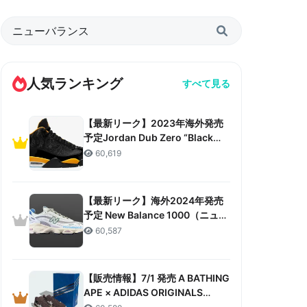
人気ランキング
すべて見る
【最新リーク】2023年海外発売
予定Jordan Dub Zero “Black
Taxi”リーク情報まとめ
60,619
【最新リーク】海外2024年発売
予定 New Balance 1000（ニュー
バランス 1000）リーク情報まと
60,587
め
【販売情報】7/1 発売 A BATHING
APE × ADIDAS ORIGINALS
CAMPUS 80S “30TH