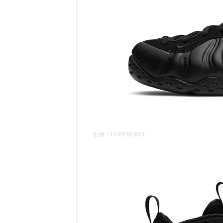
引用：
HYPEBEAST