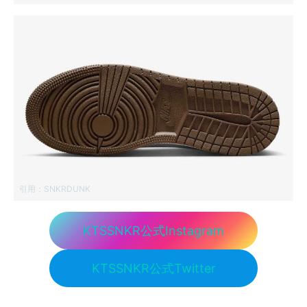
引用：
SNKRDUNK
KTSSNKR公式Instagram
KTSSNKR公式Twitter