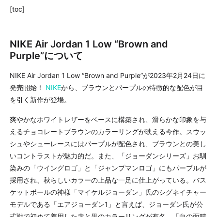
[toc]
NIKE Air Jordan 1 Low “Brown and
Purple”について
NIKE Air Jordan 1 Low “Brown and Purple”が2023年2月24日に
発売開始！
NIKE
から、ブラウンとパープルの特徴的な配色が目
を引く新作が登場。
爽やかなホワイトレザーをベースに構築され、滑らかな印象を与
えるチョコレートブラウンのカラーリングが映える今作。スウッ
シュやシューレースにはパープルが配色され、ブラウンとの美し
いコントラストが魅力的だ。また、「ジョーダンシリーズ」お馴
染みの「ウイングロゴ」と「ジャンプマンロゴ」にもパープルが
採用され、秋らしいカラーの上品な一足に仕上がっている。バス
ケットボールの神様「マイケルジョーダン」氏のシグネイチャー
モデルである「エアジョーダン1」と言えば、ジョーダン氏が公
式戦で初めて着用した赤と黒のカラーリングが有名。「白の面積