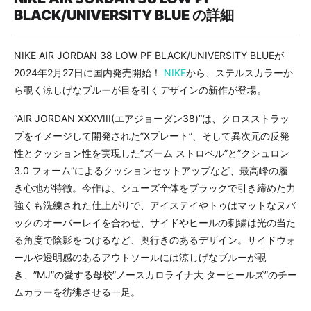
BLACK/UNIVERSITY BLUE の詳細
NIKE AIR JORDAN 38 LOW PF BLACK/UNIVERSITY BLUEが
2024年2月27日に国内発売開始！
NIKE
から、ステルスカラーか
ら覗く涼しげなブルーが目を引くデザインの新作が登場。
“AIR JORDAN XXXVIII(エアジョーダン38)”は、クロスストラッ
プをイメージして開発された”Xプレート”、そして異次元の反発
性とクッション性を実現した”ズーム ストロベル”と”クシュロン
3.0 フォーム”によるクッションセットアップなど、最高峰の履
き心地が特徴。今作は、シューズ全体をブラックで引き締めた力
強くも洗練された仕上がりで、アイステイやトゥはマットなヌバ
ックのオーバーレイを合わせ、サイドやヒールの刺繍は光の当た
る角度で陰影をつけるなど、奥行きのあるデザイン。サイドウォ
ールや透明感のあるアウトソールには涼しげなブルーが覗
き、”MJ”の愛する母校”ノースカロライナ大 ターヒールズ”のチー
ムカラーを彷彿させる一足。