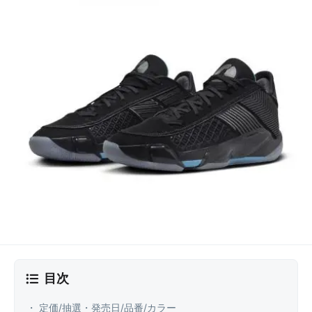
目次
・ 定価/抽選・発売日/品番/カラー