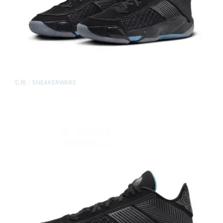
引用：
SNEAKERWARS