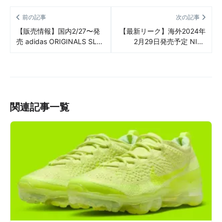
前の記事
次の記事
【販売情報】国内2/27〜発
【最新リーク】海外2024年
売 adidas ORIGINALS SL
2月29日発売予定 NIKE
72 RS 3COLORS（アディ
Book 1 “Mirage V2″（ナイ
ダス オリジナルス SL 72
キ ブック1 “ミラージュ
RS 3色） 販売/定価/店舗ま
V2″） リーク情報まとめ
とめ
関連記事一覧