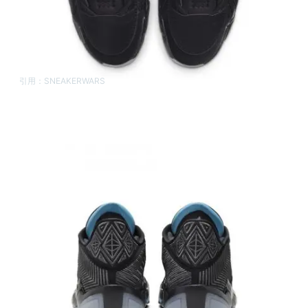
引用：
SNEAKERWARS