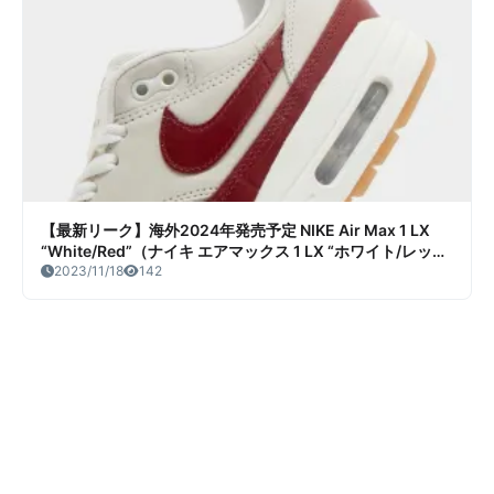
【最新リーク】海外2024年発売予定 NIKE Air Max 1 LX
“White/Red”（ナイキ エアマックス 1 LX “ホワイト/レッ
ド”） リーク情報まとめ
2023/11/18
142