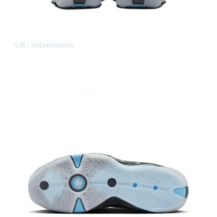
引用：
SNEAKERWARS