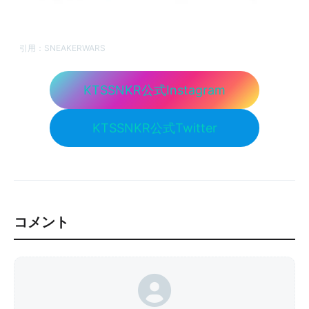
引用：
SNEAKERWARS
KTSSNKR公式Instagram
KTSSNKR公式Twitter
コメント