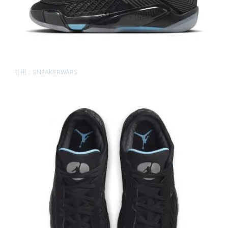
引用：
SNEAKERWARS