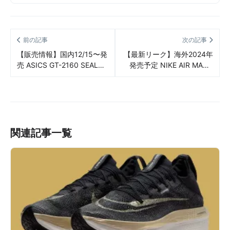
前の記事
次の記事
【販売情報】国内12/15〜発
【最新リーク】海外2024年
売 ASICS GT-2160 SEAL
発売予定 NIKE AIR MAX 1
GREY/JEWEL GREEN（アシ
“OLYMPIC”（ナイキ エアマ
ックス GT-2160 シール グ
ックス 1 “オリンピック”）
レー/ジェエル グリーン）
リーク情報まとめ
販売/定価/店舗まとめ
関連記事一覧