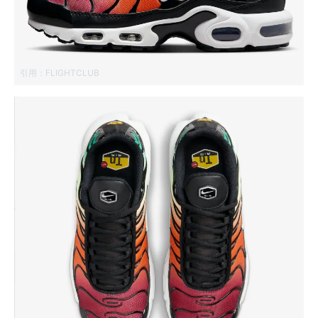
引用：
FLIGHTCLUB