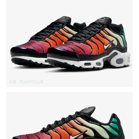
引用：
FLIGHTCLUB