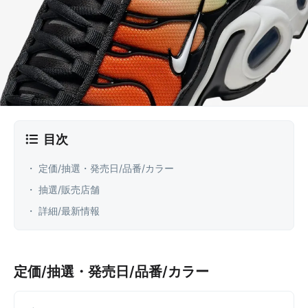
目次
・ 定価/抽選・発売日/品番/カラー
・ 抽選/販売店舗
・ 詳細/最新情報
定価/抽選・発売日/品番/カラー