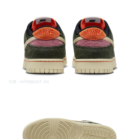
引用：
HYPEBEAST-ZN