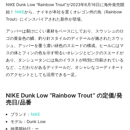
NIKE Dunk Low “Rainbow Trout”が2023年6月16日に海外発売開
始！
NIKE
から、ナイキが本社を置くオレゴン州の魚（Rainbow
Trout）にインスパイアされた新作が登場。
アッパーは裂けにくい素材をベースにしており、スウッシュのロ
ゴの黄金色の鱗、釣り針スタイルのディテールが施されたスウッ
シュ、アッパーを覆う濃い緑色のスエードの構成。ヒールにはマ
スの体とフィンの色を示す明るいオレンジとピンクのスエードが
あり、タンシュータンには魚のイラストが特別に印刷されている
など、こだわりがあるディテールだ。オシャレなコーディネート
のアクセントとしても活用できる一足。
NIKE Dunk Low “Rainbow Trout” の定価/発
売日/品番
ブランド：
NIKE
モデル：Dunk Low
抽選開始日：ー