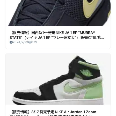
【販売情報】国内3/1〜発売 NIKE JA 1 EP “MURRAY
STATE”（ナイキ JA 1 EP “マレー州立大”） 販売/定価/店舗
まとめ
2024/2/23
179
【販売情報】8/17 発売予定 NIKE Air Jordan 1 Zoom