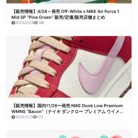
【販売情報】4/28～発売 Off-White × NIKE Air Force 1
Mid SP “Pine Green” 販売/定価/販売店舗まとめ
2023/2/23
196
【販売情報】国内11/26〜発売 NIKE Dunk Low Premium
WMNS “Bacon”（ナイキ ダンクロー プレミアム ウイメン
ズ “ベーコン”） 販売/定価/店舗まとめ
2023/11/7
172