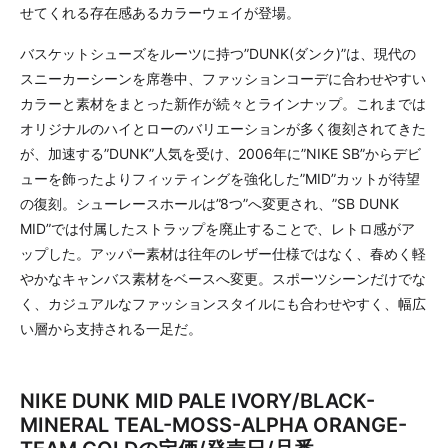
せてくれる存在感あるカラーウェイが登場。
バスケットシューズをルーツに持つ”DUNK(ダンク)”は、現代の
スニーカーシーンを席巻中、ファッションコーデに合わせやすい
カラーと素材をまとった新作が続々とラインナップ。これまでは
オリジナルのハイとローのバリエーションが多く復刻されてきた
が、加速する”DUNK”人気を受け、2006年に”NIKE SB”からデビ
ューを飾ったよりフィッティングを強化した”MID”カットが待望
の復刻。シューレースホールは”8つ”へ変更され、”SB DUNK
MID”では付属したストラップを廃止することで、レトロ感がア
ップした。アッパー素材は往年のレザー仕様ではなく、春めく軽
やかなキャンバス素材をベースへ変更。スポーツシーンだけでな
く、カジュアルなファッションスタイルにも合わせやすく、幅広
い層から支持される一足だ。
NIKE DUNK MID PALE IVORY/BLACK-
MINERAL TEAL-MOSS-ALPHA ORANGE-