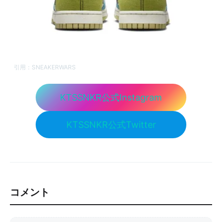
引用：
SNEAKERWARS
KTSSNKR公式Instagram
KTSSNKR公式Twitter
コメント