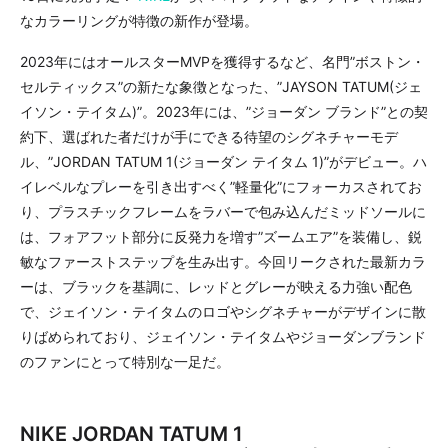
なカラーリングが特徴の新作が登場。
2023年にはオールスターMVPを獲得するなど、名門”ボストン・
セルティックス”の新たな象徴となった、”JAYSON TATUM(ジェ
イソン・テイタム)”。2023年には、”ジョーダン ブランド”との契
約下、選ばれた者だけが手にできる待望のシグネチャーモデ
ル、”JORDAN TATUM 1(ジョーダン テイタム 1)”がデビュー。ハ
イレベルなプレーを引き出すべく”軽量化”にフォーカスされてお
り、プラスチックフレームをラバーで包み込んだミッドソールに
は、フォアフット部分に反発力を増す”ズームエア”を装備し、鋭
敏なファーストステップを生み出す。今回リークされた最新カラ
ーは、ブラックを基調に、レッドとグレーが映える力強い配色
で、ジェイソン・テイタムのロゴやシグネチャーがデザインに散
りばめられており、ジェイソン・テイタムやジョーダンブランド
のファンにとって特別な一足だ。
NIKE JORDAN TATUM 1