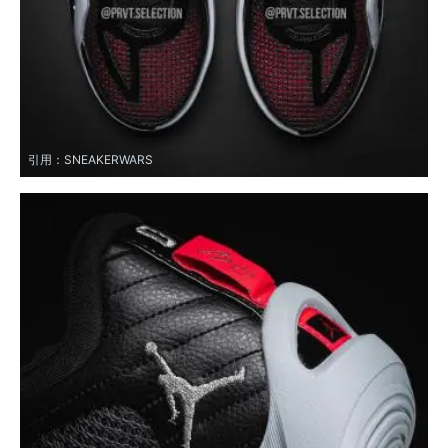
引用：
SNEAKERWARS