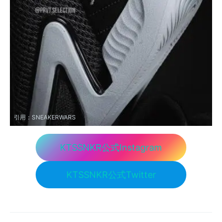
引用：
SNEAKERWARS
KTSSNKR公式Instagram
KTSSNKR公式Twitter