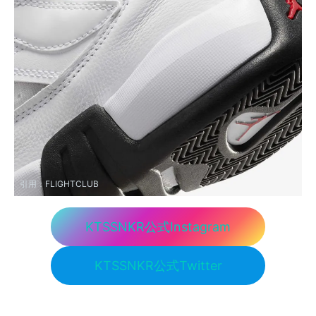
引用：
FLIGHTCLUB
KTSSNKR公式Instagram
KTSSNKR公式Twitter