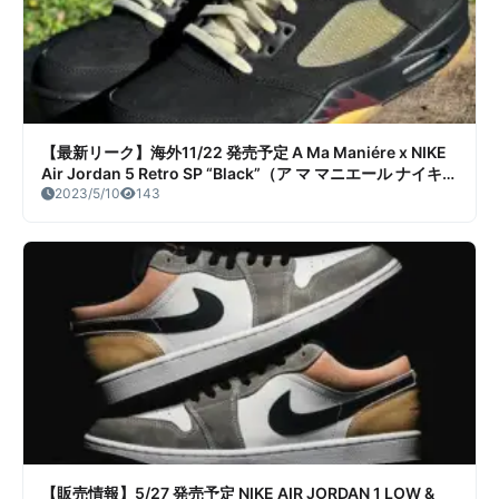
【最新リーク】海外11/22 発売予定 A Ma Maniére x NIKE
Air Jordan 5 Retro SP “Black”（ア マ マニエール ナイキ
エアジョーダン5 ブラック）リーク情報まとめ
2023/5/10
143
【販売情報】5/27 発売予定 NIKE AIR JORDAN 1 LOW &