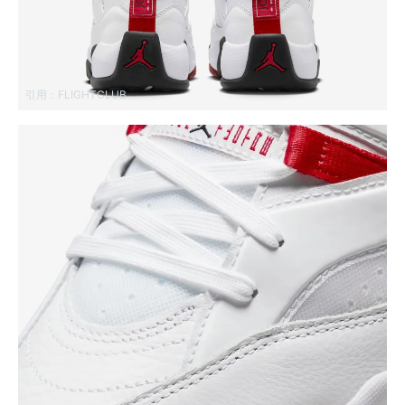
引用：
FLIGHTCLUB