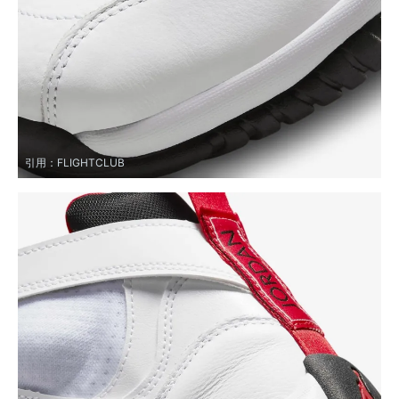
引用：
FLIGHTCLUB