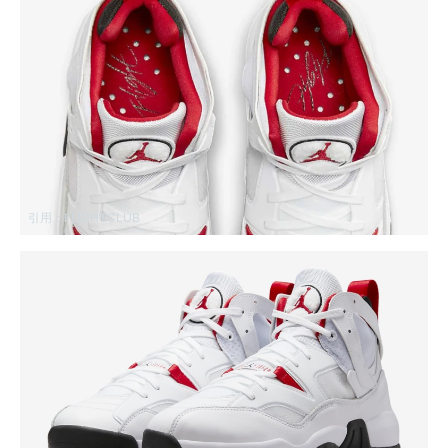
引用：
FLIGHTCLUB