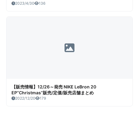
YELLOW GOLD-BLUE JAY-PINK FOAM-BLACK 販売/定
2023/4/30
136
価/店舗まとめ
【販売情報】12/26～発売 NIKE LeBron 20
EP“Christmas”販売/定価/販売店舗まとめ
2022/12/20
179