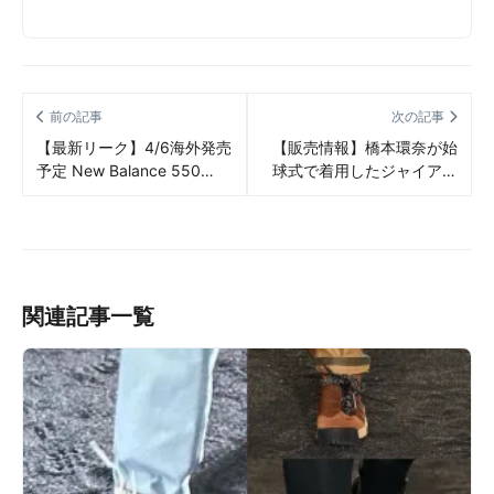
前の記事
次の記事
【最新リーク】4/6海外発売
【販売情報】橋本環奈が始
予定 New Balance 550
球式で着用したジャイアン
“Granite”リーク情報まとめ
ツカラーの NIKE Wmns
Blazer Low ’77 Jumboがセ
ール価格で購入可能！ 販売/
定価/店舗まとめ
関連記事一覧