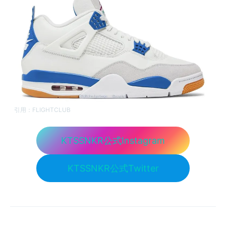
引用：
FLIGHTCLUB
KTSSNKR公式Instagram
KTSSNKR公式Twitter