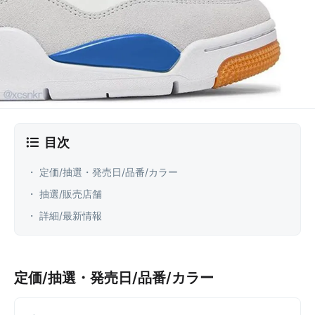
目次
・ 定価/抽選・発売日/品番/カラー
・ 抽選/販売店舗
・ 詳細/最新情報
定価/抽選・発売日/品番/カラー