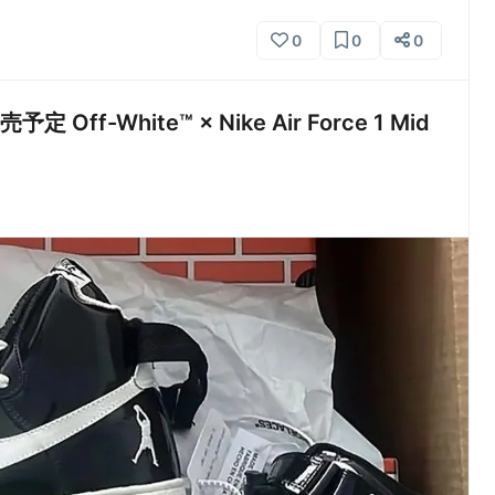
0
0
0
f-White™ × Nike Air Force 1 Mid