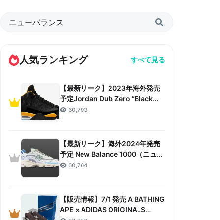
人気ランキング
すべて見る
【最新リーク】2023年海外発売
予定Jordan Dub Zero “Black
Taxi”リーク情報まとめ
60,793
【最新リーク】海外2024年発売
予定 New Balance 1000（ニュー
バランス 1000）リーク情報まと
60,764
め
【販売情報】7/1 発売 A BATHING
APE × ADIDAS ORIGINALS
CAMPUS 80S “30TH