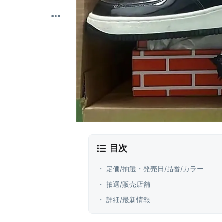
目次
・ 定価/抽選・発売日/品番/カラー
・ 抽選/販売店舗
・ 詳細/最新情報