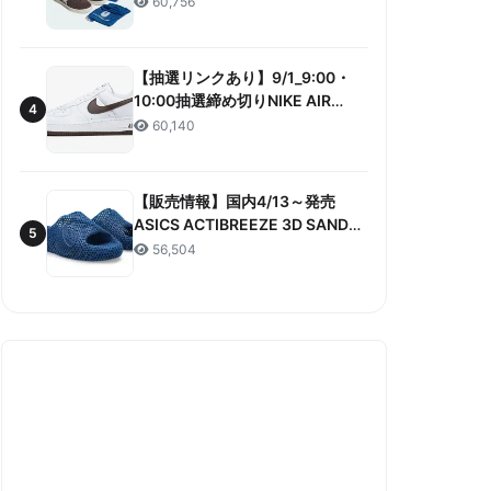
60,756
ANNIVERSARY”販売/定価/販売店
舗まとめ
【抽選リンクあり】9/1_9:00・
10:00抽選締め切りNIKE AIR
4
FORCE 1 LOW RETRO COLOR
60,140
OF THE MONTH 抽選/価格/情報
まとめ
【販売情報】国内4/13～発売
ASICS ACTIBREEZE 3D SANDAL
5
“MAKO BLUE” 販売/定価/店舗ま
56,504
とめ