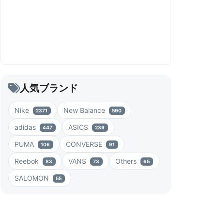
人気ブランド
Nike
New Balance
2371
590
adidas
ASICS
447
239
PUMA
CONVERSE
106
91
Reebok
VANS
Others
83
73
65
SALOMON
55