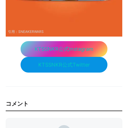
引用：
SNEAKERWARS
KTSSNKR公式Instagram
KTSSNKR公式Twitter
コメント