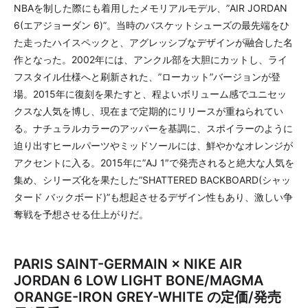
NBAを制した際にも着用したメモリアルモデル、”AIR JORDAN
6(エアジョーダン 6)”。当時のバスケットシューズの最先端をひ
た走ったハイスペックと、アグレッシブなデザインが融合した名
作となった。2002年には、アンクル部を大胆にカットし、ライ
フスタイル仕様へと刷新された、”ローカット”バージョンが登
場。2015年に復刻を果たすと、程よいボリューム感でユニセッ
クスな人気を博し、現在まで定期的にリリースが重ねられてい
る。ナチュラルカラーのアッパーを基調に、スポイラーのように
迫り出すヒールパーツやミッドソールには、鮮やかなオレンジが
アクセントに入る。2015年に”AJ 1″で発売されると絶大な人気を
集め、シリーズ化を果たした”SHATTERED BACKBOARD(シャッ
タード バックボード)”も想起させるデザイン性もあり、激しい争
奪戦を予想させる仕上がりだ。
PARIS SAINT-GERMAIN × NIKE AIR
JORDAN 6 LOW LIGHT BONE/MAGMA
ORANGE-IRON GREY-WHITE の定価/発売