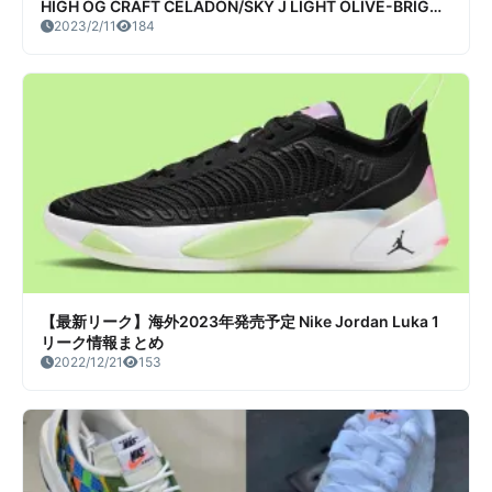
HIGH OG CRAFT CELADON/SKY J LIGHT OLIVE-BRIGHT
MANDARIN-COCONUT MILK-PALE IVORY リーク情報ま
2023/2/11
184
とめ
【最新リーク】海外2023年発売予定 Nike Jordan Luka 1
リーク情報まとめ
2022/12/21
153