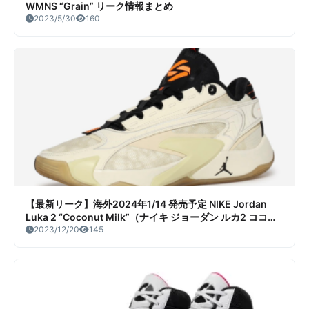
WMNS “Grain” リーク情報まとめ
2023/5/30
160
【最新リーク】海外2024年1/14 発売予定 NIKE Jordan
Luka 2 “Coconut Milk”（ナイキ ジョーダン ルカ2 ココナ
ッツミルク）リーク情報まとめ
2023/12/20
145