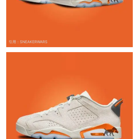
引用：
SNEAKERWARS