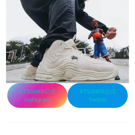
引用：
SNEAKERNEWS
KTSSNKR公式
KTSSNKR公式
Instagram
Twitter