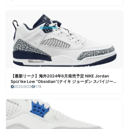
【最新リーク】海外2024年6月発売予定 NIKE Jordan
Spiz’ike Low “Obsidian”(ナイキ ジョーダン スパイジーク
ロー “オブシディアン”）リーク情報まとめ
2023/9/23
178