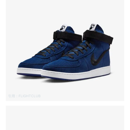
引用：
FLIGHTCLUB