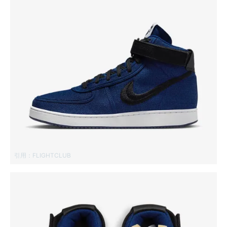
引用：
FLIGHTCLUB