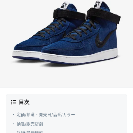
目次
・ 定価/抽選・発売日/品番/カラー
・ 抽選/販売店舗
・ 詳細/最新情報