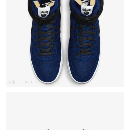
引用：
FLIGHTCLUB