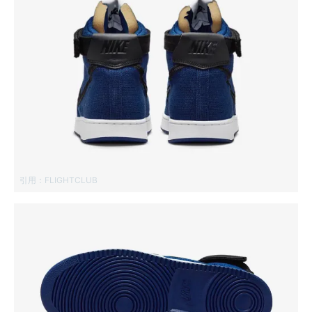
引用：
FLIGHTCLUB