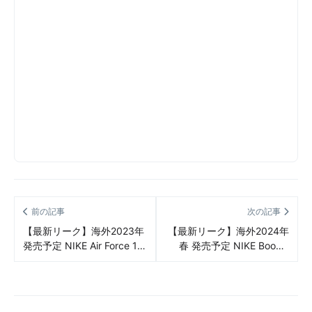
前の記事
次の記事
【最新リーク】海外2023年
【最新リーク】海外2024年
発売予定 NIKE Air Force 1
春 発売予定 NIKE Book 1
Wild（ナイキ エアフォース
“Cool Grey”（ナイキ ブック
1 ワイルド） リーク情報ま
1 クールグレー）リーク情
とめ
報まとめ