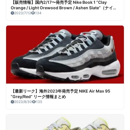
【販売情報】国内2/17〜発売予定 Nike Book 1 “Clay
Orange / Light Orewood Brown / Ashen Slate”（ナイキ
ブック1）販売/定価/店舗まとめ
2023/7/12
134
【最新リーク】海外2023年発売予定 NIKE Air Max 95
“Grey/Red” リーク情報まとめ
2023/8/30
135