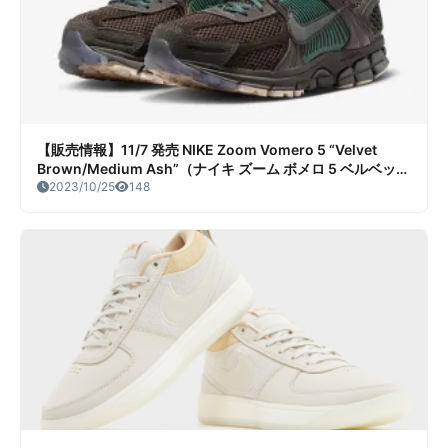
【販売情報】11/7 発売 NIKE Zoom Vomero 5 “Velvet
Brown/Medium Ash”（ナイキ ズーム ボメロ 5 ベルベット
ブラウン/ミディアムアッシュ）販売/定価/販売店舗まとめ
2023/10/25
148