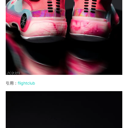
引用：
flightclub