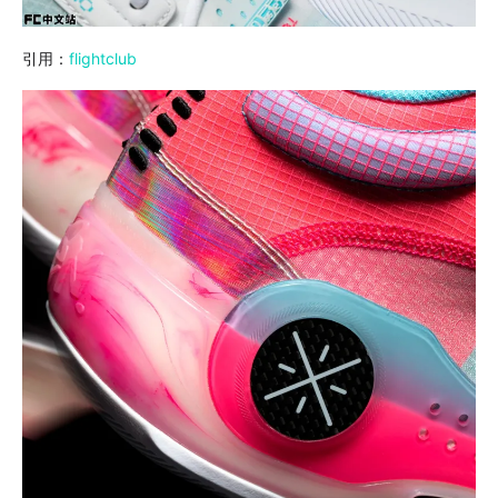
引用：
flightclub