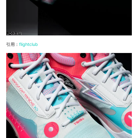
引用：
flightclub