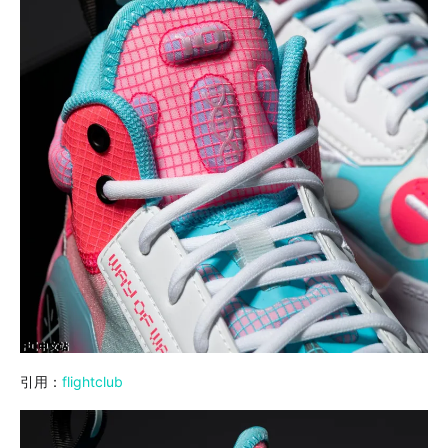
引用：
flightclub