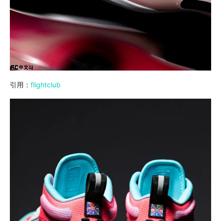
引用：
flightclub