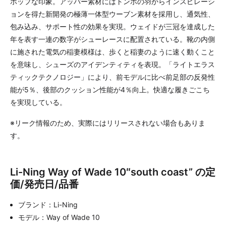
ポップな印象。アッパー素材にはトンボの羽からインスピレーシ
ョンを得た新開発の極薄一体型ウーブン素材を採用し、通気性、
包み込み、サポート性の効果を実現。ウェイドが三冠を達成した
年を表す一連の数字がシューレースに配置されている。靴の内側
に施された電気の稲妻模様は、歩くと稲妻のように速く動くこと
を意味し、シューズのアイデンティティを表現。「ライトエラス
ティックテクノロジー」により、前モデルに比べ前足部の反発性
能が5％、後部のクッション性能が4％向上。快適な履きごこち
を実現している。
※リーク情報のため、実際にはリリースされない場合もありま
す。
Li-Ning Way of Wade 10″south coast” の定
価/発売日/品番
ブランド：Li-Ning
モデル：Way of Wade 10