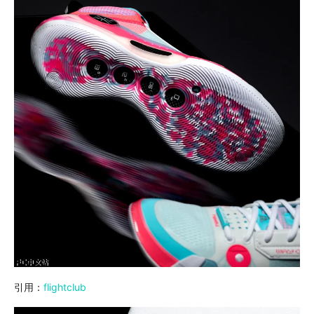
引用：
flightclub