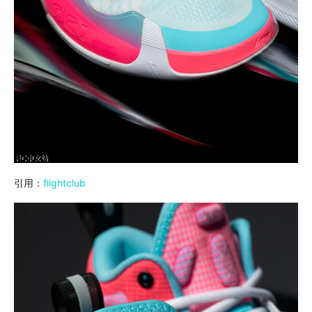
引用：
flightclub